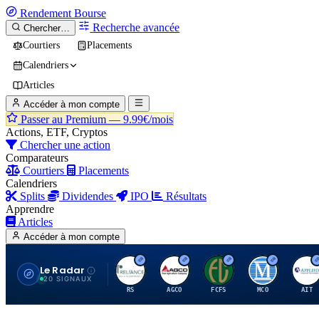
Rendement
Bourse
Recherche avancée
Chercher…
Courtiers
Placements
Calendriers
Articles
Accéder à mon compte
Passer au Premium —
9.99€/mois
Actions, ETF, Cryptos
Chercher une action
Comparateurs
Courtiers
Placements
Calendriers
Splits
Dividendes
IPO
Résultats
Apprendre
Articles
Accéder à mon compte
Le Radar
R
A
F
M
A
20 SIGNAUX
RS
AGCO
FCFS
MCO
AIT