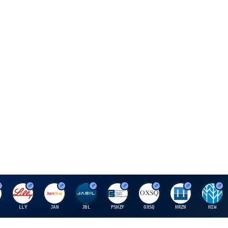
E
J
J
P
O
H
H
LLY
JAN
JBL
PSHZF
OXSQ
HRZN
HIW