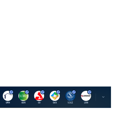
U
U
S
S
S
L
R
UMH
UDR
SO
SWX
SIGI
LNN
ROK