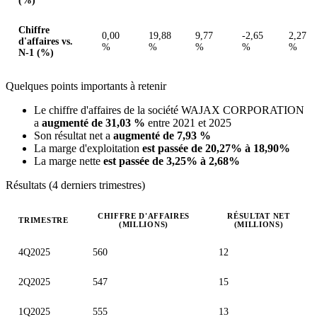
(%)
Chiffre
0,00
19,88
9,77
-2,65
2,27
d'affaires vs.
%
%
%
%
%
N-1 (%)
Quelques points importants à retenir
Le chiffre d'affaires de la société WAJAX CORPORATION
a
augmenté de 31,03 %
entre 2021 et 2025
Son résultat net a
augmenté de 7,93 %
La marge d'exploitation
est passée de 20,27% à 18,90%
La marge nette
est passée de 3,25% à 2,68%
Résultats (4 derniers trimestres)
CHIFFRE D'AFFAIRES
RÉSULTAT NET
TRIMESTRE
(MILLIONS)
(MILLIONS)
Valeurs trimestrielles en millions (dollar canadien)
4Q2025
560
12
2Q2025
547
15
1Q2025
555
13