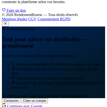
construire la plateforme selon vos besoins.
Faire un don
© 2026 RendementBourse — Tous droits réservés
Mentions légales
CGV
Consentement RGPD
Rendement
Bourse
Tout pour suivre vos dividendes —
gratuitement
Créez votre compte en 30 secondes et accédez à :
Alertes personnalisées
Dividendes & variations de cours
Portefeuilles illimités
Suivez tous vos comptes titres &
PEA
Watchlist & favoris
Gardez vos actions à l'œil
Calendrier de dividendes
Vos prochains versements en un
coup d'œil
100 % gratuit · sans carte bancaire · sans engagement
Connexion
Créer un compte
Continuer avec Google