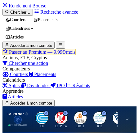
Rendement
Bourse
Recherche avancée
Chercher…
Courtiers
Placements
Calendriers
Articles
Accéder à mon compte
Passer au Premium —
9.99€/mois
Actions, ETF, Cryptos
Chercher une action
Comparateurs
Courtiers
Placements
Calendriers
Splits
Dividendes
IPO
Résultats
Apprendre
Articles
Accéder à mon compte
Le Radar
C
L
I
B
B
20 SIGNAUX
ED
LOUP.PA
IMB.L
BHB
BC
CN