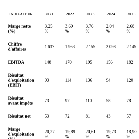
INDICATEUR
2021
2022
2023
2024
2025
Valeurs en millions (dollar canadien)
Marge nette
3,25
3,69
3,76
2,04
2,68
(%)
%
%
%
%
%
Chiffre
1 637
1 963
2 155
2 098
2 145
d'affaires
EBITDA
148
170
195
156
182
Résultat
d'exploitation
93
114
136
94
120
(EBIT)
Résultat
73
97
110
58
78
avant impôts
Résultat net
53
72
81
43
57
Marge
20,27
19,89
20,61
19,73
18,90
d'exploitation
%
%
%
%
%