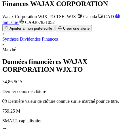
Finances
WAJAX CORPORATION
Wajax Corporation
WJX.TO
TSE: WJX
Canada
CAD
Industrie
CA9307831052
Ajouter à mon portefeuille
Créer une alerte
•
Synthèse
Dividendes
Finances
•
Marché
Données financières WAJAX
CORPORATION
WJX.TO
34,86 $CA
Dernier cours de clôture
Dernière valeur de clôture connue sur le marché pour ce titre.
759.25 M
SMALL capitalisation