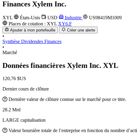
Finances
Xylem Inc.
XYL
États-Unis
USD
Industrie
US98419M1009
Places de cotation :
XYL
XY6.F
Ajouter à mon portefeuille
Créer une alerte
•
Synthèse
Dividendes
Finances
•
Marché
Données financières Xylem Inc.
XYL
120,76 $US
Dernier cours de clôture
Dernière valeur de clôture connue sur le marché pour ce titre.
28.2 Mrd
LARGE capitalisation
Valeur boursière totale de l’entreprise en fonction du nombre d’acti