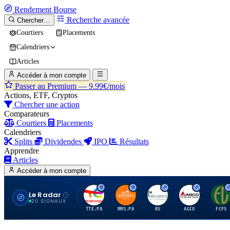
Rendement
Bourse
Recherche avancée
Chercher…
Courtiers
Placements
Calendriers
Articles
Accéder à mon compte
Passer au Premium —
9.99€/mois
Actions, ETF, Cryptos
Chercher une action
Comparateurs
Courtiers
Placements
Calendriers
Splits
Dividendes
IPO
Résultats
Apprendre
Articles
Accéder à mon compte
Le Radar
T
H
R
A
F
20 SIGNAUX
TTE.PA
RMS.PA
RS
AGCO
FCFS