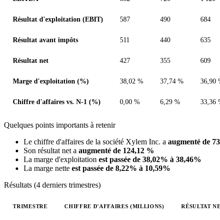
Résultat d'exploitation (EBIT)
587
490
684
Résultat avant impôts
511
440
635
Résultat net
427
355
609
Marge d'exploitation (%)
38,02 %
37,74 %
36,90
Chiffre d'affaires vs. N-1 (%)
0,00 %
6,29 %
33,36
Quelques points importants à retenir
Le chiffre d'affaires de la société Xylem Inc. a
augmenté de 7
Son résultat net a
augmenté de 124,12 %
La marge d'exploitation
est passée de 38,02% à 38,46%
La marge nette
est passée de 8,22% à 10,59%
Résultats (4 derniers trimestres)
TRIMESTRE
CHIFFRE D'AFFAIRES (MILLIONS)
RÉSULTAT NE
Valeurs trimestrielles en millions (dollar des États-Unis)