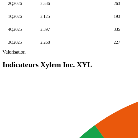
2Q2026
2 336
263
1Q2026
2 125
193
4Q2025
2 397
335
3Q2025
2 268
227
Valorisation
Indicateurs Xylem Inc.
XYL