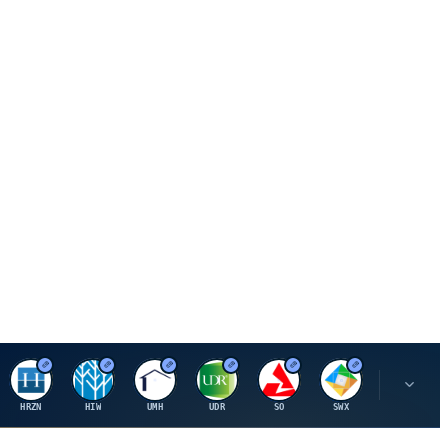
H
H
U
U
S
S
S
HRZN
HIW
UMH
UDR
SO
SWX
SIGI