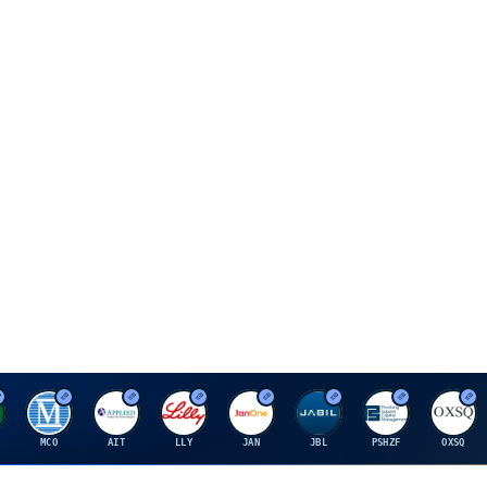
M
A
E
J
J
P
O
MCO
AIT
LLY
JAN
JBL
PSHZF
OXSQ