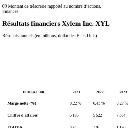
Montant de trésorerie rapporté au nombre d’actions.
Finances
Résultats financiers Xylem Inc.
XYL
Résultats annuels (en millions, dollar des États-Unis)
INDICATEUR
2021
2022
2023
Valeurs en millions (dollar des États-Unis)
Marge nette (%)
8,22 %
6,43 %
8,27 
Chiffre d'affaires
5 195
5 522
7 364
EBITDA
832
726
1 120