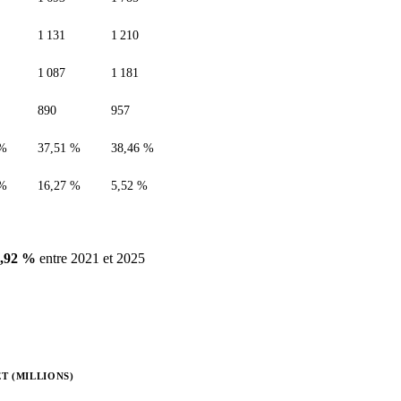
1 131
1 210
1 087
1 181
890
957
 %
37,51 %
38,46 %
 %
16,27 %
5,52 %
3,92 %
entre 2021 et 2025
T (MILLIONS)