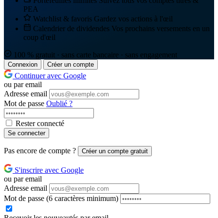
Portefeuilles illimités
Suivez tous vos comptes titres &
PEA
Watchlist & favoris
Gardez vos actions à l'œil
Calendrier de dividendes
Vos prochains versements en un
coup d'œil
100 % gratuit · sans carte bancaire · sans engagement
Connexion
Créer un compte
Continuer avec Google
ou par email
Adresse email
Mot de passe
Oublié ?
Rester connecté
Se connecter
Pas encore de compte ?
Créer un compte gratuit
S'inscrire avec Google
ou par email
Adresse email
Mot de passe
(6 caractères minimum)
Recevoir les nouveautés par email