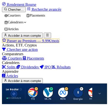
Rendement
Bourse
Recherche avancée
Chercher…
Courtiers
Placements
Calendriers
Articles
Accéder à mon compte
Passer au Premium —
9.99€/mois
Actions, ETF, Cryptos
Chercher une action
Comparateurs
Courtiers
Placements
Calendriers
Splits
Dividendes
IPO
Résultats
Apprendre
Articles
Accéder à mon compte
Le Radar
T
V
M
E
T
20 SIGNAUX
TTE
VK.PA
META
Energie
TTE.PA
RMS