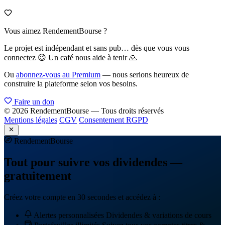
Vous aimez RendementBourse ?
Le projet est indépendant et sans pub… dès que vous vous
connectez 😉 Un café nous aide à tenir 🙏
Ou
abonnez-vous au Premium
— nous serions heureux de
construire la plateforme selon vos besoins.
Faire un don
© 2026 RendementBourse — Tous droits réservés
Mentions légales
CGV
Consentement RGPD
Rendement
Bourse
Tout pour suivre vos dividendes —
gratuitement
Créez votre compte en 30 secondes et accédez à :
Alertes personnalisées
Dividendes & variations de cours