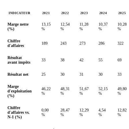
INDICATEUR
2021
2022
2023
2024
2025
Valeurs en millions (euro)
Marge nette
13,15
12,54
11,28
10,37
10,28
(%)
%
%
%
%
%
Chiffre
189
243
273
286
322
d'affaires
Résultat
33
38
42
55
69
avant impôts
Résultat net
25
30
31
30
33
Marge
46,22
48,31
51,67
52,15
49,80
d'exploitation
%
%
%
%
%
(%)
Chiffre
0,00
28,47
12,29
4,54
12,82
d'affaires vs.
%
%
%
%
%
N-1 (%)