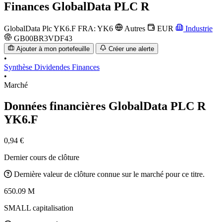
Finances
GlobalData PLC R
GlobalData Plc
YK6.F
FRA: YK6
Autres
EUR
Industrie
GB00BR3VDF43
Ajouter à mon portefeuille
Créer une alerte
•
Synthèse
Dividendes
Finances
•
Marché
Données financières GlobalData PLC R
YK6.F
0,94 €
Dernier cours de clôture
Dernière valeur de clôture connue sur le marché pour ce titre.
650.09 M
SMALL capitalisation