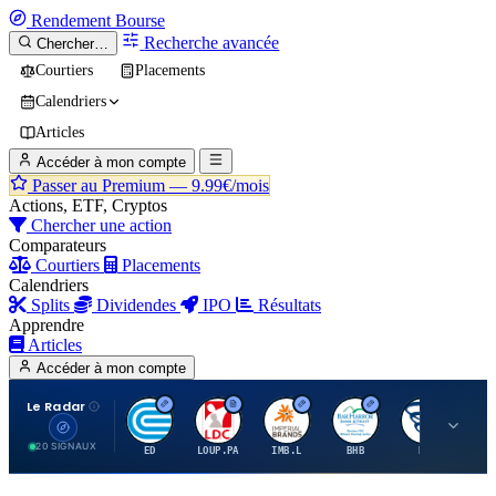
Rendement
Bourse
Recherche avancée
Chercher…
Courtiers
Placements
Calendriers
Articles
Accéder à mon compte
Passer au Premium —
9.99€/mois
Actions, ETF, Cryptos
Chercher une action
Comparateurs
Courtiers
Placements
Calendriers
Splits
Dividendes
IPO
Résultats
Apprendre
Articles
Accéder à mon compte
Le Radar
C
L
I
B
B
20 SIGNAUX
ED
LOUP.PA
IMB.L
BHB
BC
CN