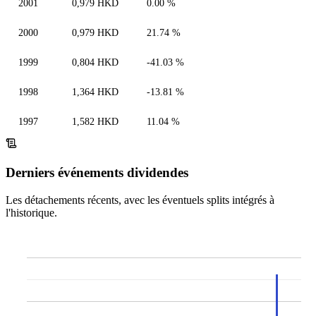
2001
0,979 HKD
0.00 %
2000
0,979 HKD
21.74 %
1999
0,804 HKD
-41.03 %
1998
1,364 HKD
-13.81 %
1997
1,582 HKD
11.04 %
Derniers événements dividendes
Les détachements récents, avec les éventuels splits intégrés à
l'historique.