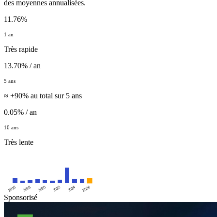
des moyennes annualisées.
11.76%
1 an
Très rapide
13.70% / an
5 ans
≈ +90% au total sur 5 ans
0.05% / an
10 ans
Très lente
2016
2020
2024
2018
2022
2026
Sponsorisé