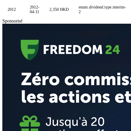
2012-
enum.dividend.type.interim-
2012
2,350 HKD
04-11
2
Sponsorisé