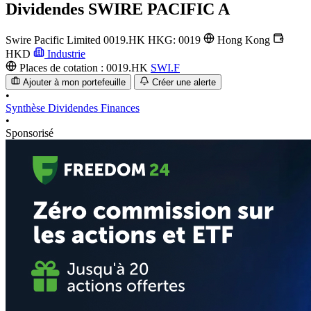
Dividendes
SWIRE PACIFIC A
Swire Pacific Limited
0019.HK
HKG: 0019
Hong Kong
HKD
Industrie
Places de cotation :
0019.HK
SWI.F
Ajouter à mon portefeuille
Créer une alerte
•
Synthèse
Dividendes
Finances
•
Sponsorisé