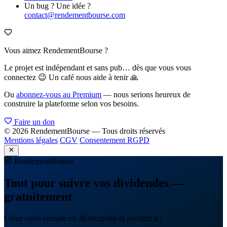
Un bug ? Une idée ?
contact@rendementbourse.com
Vous aimez RendementBourse ?
Le projet est indépendant et sans pub… dès que vous vous
connectez 😉 Un café nous aide à tenir 🙏
Ou
abonnez-vous au Premium
— nous serions heureux de
construire la plateforme selon vos besoins.
Faire un don
© 2026 RendementBourse — Tous droits réservés
Mentions légales
CGV
Consentement RGPD
Rendement
Bourse
Tout pour suivre vos dividendes —
gratuitement
Créez votre compte en 30 secondes et accédez à :