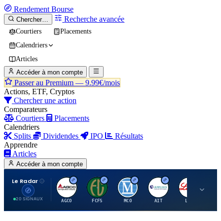
Rendement
Bourse
Recherche avancée
Chercher…
Courtiers
Placements
Calendriers
Articles
Accéder à mon compte
Passer au Premium —
9.99€/mois
Actions, ETF, Cryptos
Chercher une action
Comparateurs
Courtiers
Placements
Calendriers
Splits
Dividendes
IPO
Résultats
Apprendre
Articles
Accéder à mon compte
Le Radar
A
F
M
A
E
20 SIGNAUX
AGCO
FCFS
MCO
AIT
LLY
JA