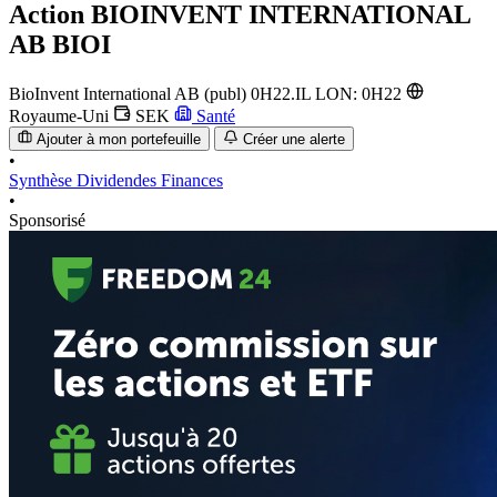
Action
BIOINVENT INTERNATIONAL
AB BIOI
BioInvent International AB (publ)
0H22.IL
LON: 0H22
Royaume-Uni
SEK
Santé
Ajouter à mon portefeuille
Créer une alerte
•
Synthèse
Dividendes
Finances
•
Sponsorisé