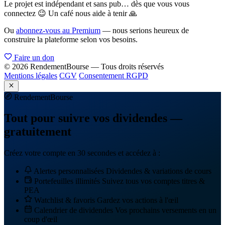
Le projet est indépendant et sans pub… dès que vous vous
connectez 😉 Un café nous aide à tenir 🙏
Ou
abonnez-vous au Premium
— nous serions heureux de
construire la plateforme selon vos besoins.
Faire un don
© 2026 RendementBourse — Tous droits réservés
Mentions légales
CGV
Consentement RGPD
Rendement
Bourse
Tout pour suivre vos dividendes —
gratuitement
Créez votre compte en 30 secondes et accédez à :
Alertes personnalisées
Dividendes & variations de cours
Portefeuilles illimités
Suivez tous vos comptes titres &
PEA
Watchlist & favoris
Gardez vos actions à l'œil
Calendrier de dividendes
Vos prochains versements en un
coup d'œil