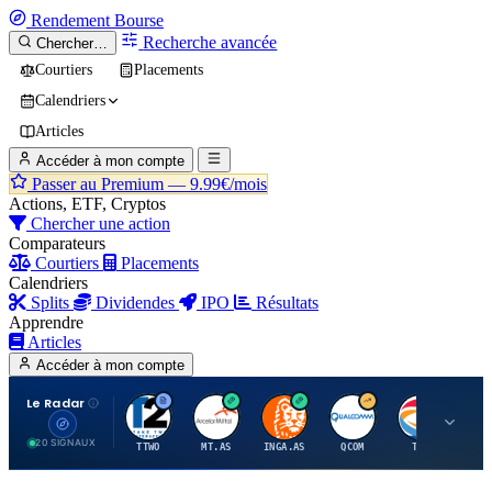
Rendement
Bourse
Recherche avancée
Chercher…
Courtiers
Placements
Calendriers
Articles
Accéder à mon compte
Passer au Premium —
9.99€/mois
Actions, ETF, Cryptos
Chercher une action
Comparateurs
Courtiers
Placements
Calendriers
Splits
Dividendes
IPO
Résultats
Apprendre
Articles
Accéder à mon compte
Le Radar
T
A
I
Q
T
20 SIGNAUX
TTWO
MT.AS
INGA.AS
QCOM
TTE
VK.