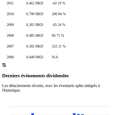
2011
0,462 HKD
-42.19 %
2010
0,799 HKD
200.84 %
2009
0,265 HKD
-45.24 %
2008
0,485 HKD
60.75 %
2007
0,302 HKD
522.11 %
2006
0,048 HKD
N/A
Derniers événements dividendes
Les détachements récents, avec les éventuels splits intégrés à
l'historique.