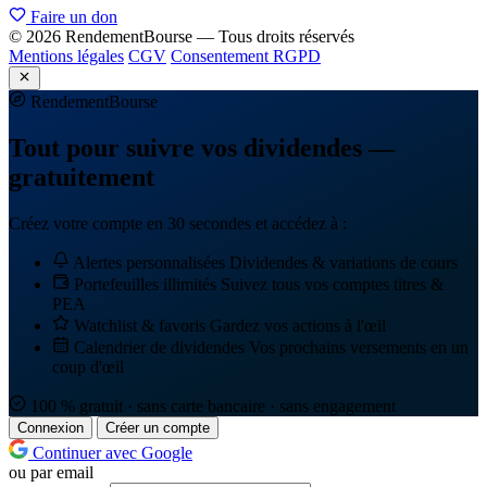
Faire un don
© 2026 RendementBourse — Tous droits réservés
Mentions légales
CGV
Consentement RGPD
Rendement
Bourse
Tout pour suivre vos dividendes —
gratuitement
Créez votre compte en 30 secondes et accédez à :
Alertes personnalisées
Dividendes & variations de cours
Portefeuilles illimités
Suivez tous vos comptes titres &
PEA
Watchlist & favoris
Gardez vos actions à l'œil
Calendrier de dividendes
Vos prochains versements en un
coup d'œil
100 % gratuit · sans carte bancaire · sans engagement
Connexion
Créer un compte
Continuer avec Google
ou par email