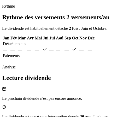
Rythme
Rythme des versements
2 versements/an
Le dividende est habituellement détaché
2 fois
: Juin et Octobre.
Jan
Fév
Mar
Avr
Mai
Jui
Jui
Aoû
Sep
Oct
Nov
Déc
Détachements
—
—
—
—
—
—
—
—
—
—
Paiements
—
—
—
—
—
—
—
—
—
—
—
—
Analyse
Lecture dividende
Le prochain dividende n'est pas encore annoncé.
Le dividende est versé sans interruption depuis
20 ans
. Il n'a pas