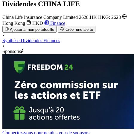
Dividendes
CHINA LIFE
China Life Insurance Company Limited
2628.HK
HKG: 2628
Hong Kong
HKD
Finance
Ajouter à mon portefeuille
Créer une alerte
•
Synthèse
Dividendes
Finances
•
Sponsorisé
Connectez-vous pour ne plus voir de sponsors