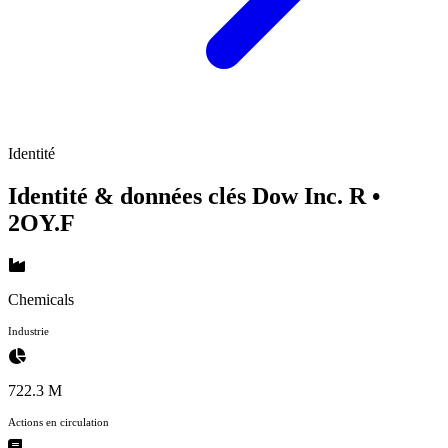
Identité
Identité & données clés Dow Inc. R
•
2OY.F
Chemicals
Industrie
722.3 M
Actions en circulation