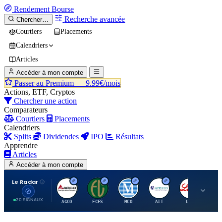
Rendement
Bourse
Recherche avancée
Chercher…
Courtiers
Placements
Calendriers
Articles
Accéder à mon compte
Passer au Premium —
9.99€/mois
Actions, ETF, Cryptos
Chercher une action
Comparateurs
Courtiers
Placements
Calendriers
Splits
Dividendes
IPO
Résultats
Apprendre
Articles
Accéder à mon compte
Le Radar
A
F
M
A
E
20 SIGNAUX
AGCO
FCFS
MCO
AIT
LLY
JA