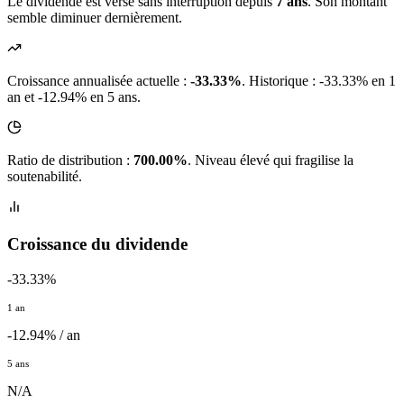
Le dividende est versé sans interruption depuis
7 ans
. Son montant
semble diminuer dernièrement.
Croissance annualisée actuelle :
-33.33%
.
Historique : -33.33% en 1
an et -12.94% en 5 ans.
Ratio de distribution :
700.00%
. Niveau élevé qui fragilise la
soutenabilité.
Croissance du dividende
-33.33%
1 an
-12.94% / an
5 ans
N/A