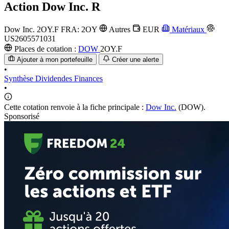
Action
Dow Inc. R
Dow Inc.
2OY.F
FRA: 2OY
Autres
EUR
Matériaux
US2605571031
Places de cotation :
DOW
2OY.F
Ajouter à mon portefeuille
Créer une alerte
•
Synthèse
Dividendes
Finances
•
Cette cotation renvoie à la fiche principale :
Dow Inc.
(DOW).
Sponsorisé