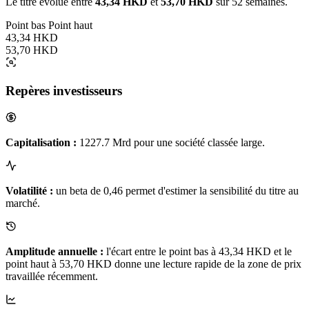
Le titre évolue entre
43,34 HKD
et
53,70 HKD
sur 52 semaines.
Point bas
Point haut
43,34 HKD
53,70 HKD
Repères investisseurs
Capitalisation :
1227.7 Mrd pour une société classée large.
Volatilité :
un beta de 0,46 permet d'estimer la sensibilité du titre au
marché.
Amplitude annuelle :
l'écart entre le point bas à 43,34 HKD et le
point haut à 53,70 HKD donne une lecture rapide de la zone de prix
travaillée récemment.