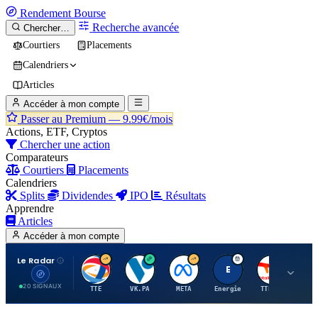
Rendement
Bourse
Recherche avancée
Chercher…
Courtiers
Placements
Calendriers
Articles
Accéder à mon compte
Passer au Premium —
9.99€/mois
Actions, ETF, Cryptos
Chercher une action
Comparateurs
Courtiers
Placements
Calendriers
Splits
Dividendes
IPO
Résultats
Apprendre
Articles
Accéder à mon compte
Le Radar
T
V
M
E
T
20 SIGNAUX
TTE
VK.PA
META
Energie
TTE.PA
RMS