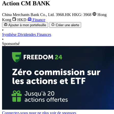
Action
CM BANK
China Merchants Bank Co., Ltd.
3968.HK
HKG: 3968
Hong
Kong
HKD
Finance
Ajouter à mon portefeuille
Créer une alerte
•
Synthèse
Dividendes
Finances
•
Sponsorisé
Connectez-vous pour ne plus voir de sponsors