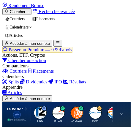
Rendement
Bourse
Recherche avancée
Chercher…
Courtiers
Placements
Calendriers
Articles
Accéder à mon compte
Passer au Premium —
9.99€/mois
Actions, ETF, Cryptos
Chercher une action
Comparateurs
Courtiers
Placements
Calendriers
Splits
Dividendes
IPO
Résultats
Apprendre
Articles
Accéder à mon compte
Le Radar
T
A
I
Q
T
20 SIGNAUX
TTWO
MT.AS
INGA.AS
QCOM
TTE
VK.