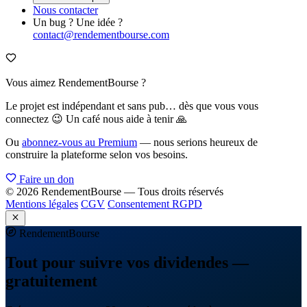
Nous contacter
Un bug ? Une idée ?
contact@rendementbourse.com
Vous aimez RendementBourse ?
Le projet est indépendant et sans pub… dès que vous vous
connectez 😉 Un café nous aide à tenir 🙏
Ou
abonnez-vous au Premium
— nous serions heureux de
construire la plateforme selon vos besoins.
Faire un don
© 2026 RendementBourse — Tous droits réservés
Mentions légales
CGV
Consentement RGPD
Rendement
Bourse
Tout pour suivre vos dividendes —
gratuitement