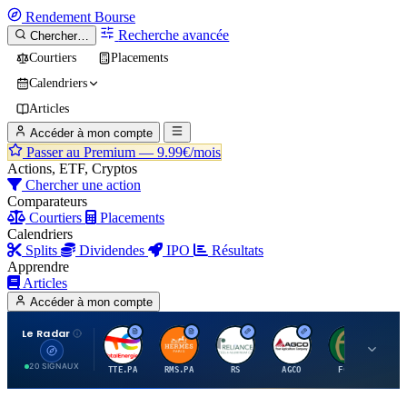
Rendement
Bourse
Recherche avancée
Chercher…
Courtiers
Placements
Calendriers
Articles
Accéder à mon compte
Passer au Premium —
9.99€/mois
Actions, ETF, Cryptos
Chercher une action
Comparateurs
Courtiers
Placements
Calendriers
Splits
Dividendes
IPO
Résultats
Apprendre
Articles
Accéder à mon compte
Le Radar
T
H
R
A
F
20 SIGNAUX
TTE.PA
RMS.PA
RS
AGCO
FCFS
MC