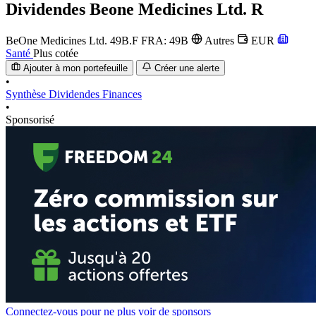
Dividendes
Beone Medicines Ltd. R
BeOne Medicines Ltd.
49B.F
FRA: 49B
Autres
EUR
Santé
Plus cotée
Ajouter à mon portefeuille
Créer une alerte
•
Synthèse
Dividendes
Finances
•
Sponsorisé
Connectez-vous pour ne plus voir de sponsors