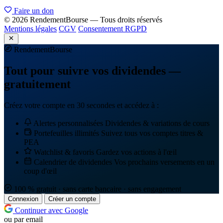
Faire un don
© 2026 RendementBourse — Tous droits réservés
Mentions légales
CGV
Consentement RGPD
Rendement
Bourse
Tout pour suivre vos dividendes —
gratuitement
Créez votre compte en 30 secondes et accédez à :
Alertes personnalisées
Dividendes & variations de cours
Portefeuilles illimités
Suivez tous vos comptes titres &
PEA
Watchlist & favoris
Gardez vos actions à l'œil
Calendrier de dividendes
Vos prochains versements en un
coup d'œil
100 % gratuit · sans carte bancaire · sans engagement
Connexion
Créer un compte
Continuer avec Google
ou par email