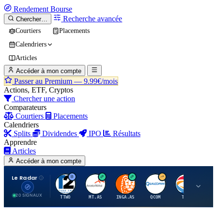
Rendement
Bourse
Recherche avancée
Chercher…
Courtiers
Placements
Calendriers
Articles
Accéder à mon compte
Passer au Premium —
9.99€/mois
Actions, ETF, Cryptos
Chercher une action
Comparateurs
Courtiers
Placements
Calendriers
Splits
Dividendes
IPO
Résultats
Apprendre
Articles
Accéder à mon compte
Le Radar
T
A
I
Q
T
20 SIGNAUX
TTWO
MT.AS
INGA.AS
QCOM
TTE
VK.