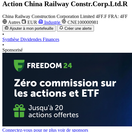
Action
China Railway Constr.Corp.Ltd.R
China Railway Construction Corporation Limited
4FF.F
FRA: 4FF
Autres
EUR
Industrie
CNE100000981
Ajouter à mon portefeuille
Créer une alerte
•
Synthèse
Dividendes
Finances
•
Sponsorisé
Connectez-vous pour ne plus voir de sponsors