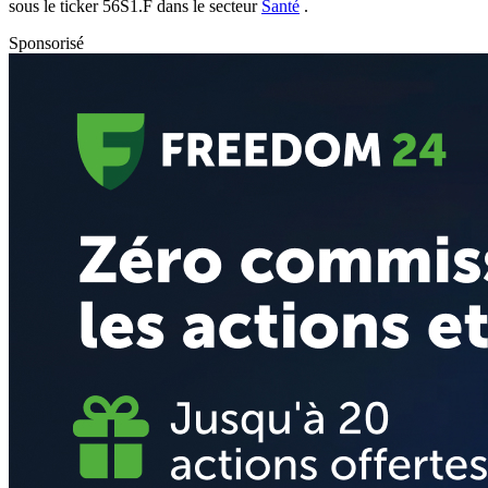
sous le ticker
56S1.F
dans le secteur
Santé
.
Sponsorisé