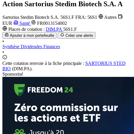
Action
Sartorius Stedim Biotech S.A. A
Sartorius Stedim Biotech S.A.
56S1.F
FRA: 56S1
Autres
EUR
Santé
FR0013154002
Places de cotation :
DIM.PA
56S1.F
Ajouter à mon portefeuille
Créer une alerte
•
Synthèse
Dividendes
Finances
•
Cette cotation renvoie à la fiche principale :
SARTORIUS STED
BIO
(DIM.PA).
Sponsorisé