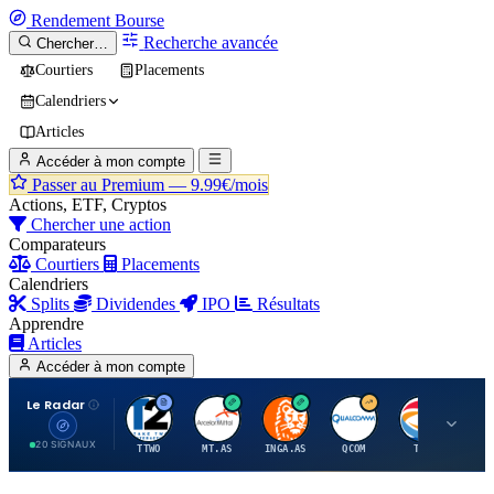
Rendement
Bourse
Recherche avancée
Chercher…
Courtiers
Placements
Calendriers
Articles
Accéder à mon compte
Passer au Premium —
9.99€/mois
Actions, ETF, Cryptos
Chercher une action
Comparateurs
Courtiers
Placements
Calendriers
Splits
Dividendes
IPO
Résultats
Apprendre
Articles
Accéder à mon compte
Le Radar
T
A
I
Q
T
20 SIGNAUX
TTWO
MT.AS
INGA.AS
QCOM
TTE
VK.