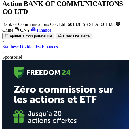
Action
BANK OF COMMUNICATIONS
CO LTD
Bank of Communications Co., Ltd.
601328.SS
SHA: 601328
Chine
CNY
Finance
Ajouter à mon portefeuille
Créer une alerte
•
Synthèse
Dividendes
Finances
•
Sponsorisé