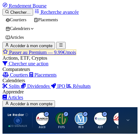
Rendement
Bourse
Recherche avancée
Chercher…
Courtiers
Placements
Calendriers
Articles
Accéder à mon compte
Passer au Premium —
9.99€/mois
Actions, ETF, Cryptos
Chercher une action
Comparateurs
Courtiers
Placements
Calendriers
Splits
Dividendes
IPO
Résultats
Apprendre
Articles
Accéder à mon compte
Le Radar
A
F
M
A
E
20 SIGNAUX
AGCO
FCFS
MCO
AIT
LLY
JA