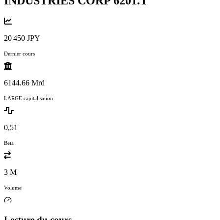
INDUSTRIES CORP
6201.T
20 450 JPY
Dernier cours
6144.66 Mrd
LARGE capitalisation
0,51
Beta
3 M
Volume
Lecture du cours