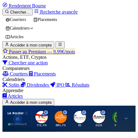
Rendement
Bourse
Recherche avancée
Chercher…
Courtiers
Placements
Calendriers
Articles
Accéder à mon compte
Passer au Premium —
9.99€/mois
Actions, ETF, Cryptos
Chercher une action
Comparateurs
Courtiers
Placements
Calendriers
Splits
Dividendes
IPO
Résultats
Apprendre
Articles
Accéder à mon compte
Le Radar
T
H
R
A
F
20 SIGNAUX
TTE.PA
RMS.PA
RS
AGCO
FCFS
MC