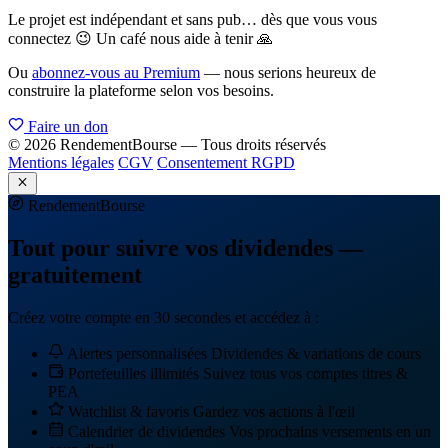
Le projet est indépendant et sans pub… dès que vous vous
connectez 😉 Un café nous aide à tenir 🙏
Ou
abonnez-vous au Premium
— nous serions heureux de
construire la plateforme selon vos besoins.
Faire un don
© 2026 RendementBourse — Tous droits réservés
Mentions légales
CGV
Consentement RGPD
Rendement
Bourse
Tout pour suivre vos dividendes —
gratuitement
Créez votre compte en 30 secondes et accédez à :
Alertes personnalisées
Dividendes & variations de cours
Portefeuilles illimités
Suivez tous vos comptes titres &
PEA
Watchlist & favoris
Gardez vos actions à l'œil
Calendrier de dividendes
Vos prochains versements en un