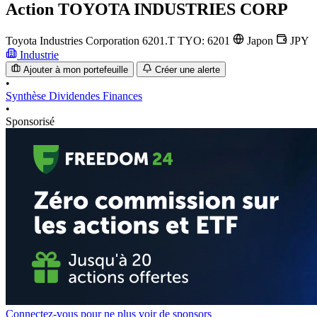
Action
TOYOTA INDUSTRIES CORP
Toyota Industries Corporation
6201.T
TYO: 6201
Japon
JPY
Industrie
Ajouter à mon portefeuille
Créer une alerte
•
Synthèse
Dividendes
Finances
•
Sponsorisé
Connectez-vous pour ne plus voir de sponsors