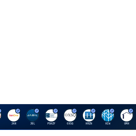
J
J
P
O
H
H
U
JAN
JBL
PSHZF
OXSQ
HRZN
HIW
UMH