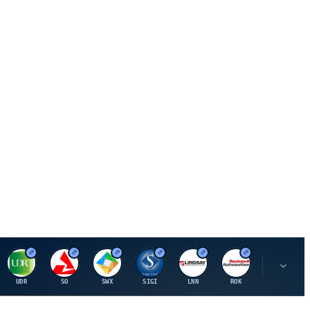
U
S
S
S
L
R
P
UDR
SO
SWX
SIGI
LNN
ROK
PSMT