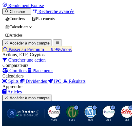
Rendement
Bourse
Recherche avancée
Chercher…
Courtiers
Placements
Calendriers
Articles
Accéder à mon compte
Passer au Premium —
9.99€/mois
Actions, ETF, Cryptos
Chercher une action
Comparateurs
Courtiers
Placements
Calendriers
Splits
Dividendes
IPO
Résultats
Apprendre
Articles
Accéder à mon compte
Le Radar
A
F
M
A
E
20 SIGNAUX
AGCO
FCFS
MCO
AIT
LLY