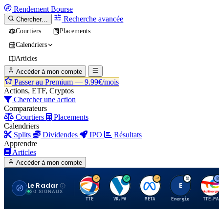
Rendement
Bourse
Recherche avancée
Chercher…
Courtiers
Placements
Calendriers
Articles
Accéder à mon compte
Passer au Premium —
9.99€/mois
Actions, ETF, Cryptos
Chercher une action
Comparateurs
Courtiers
Placements
Calendriers
Splits
Dividendes
IPO
Résultats
Apprendre
Articles
Accéder à mon compte
Le Radar
T
V
M
E
T
20 SIGNAUX
TTE
VK.PA
META
Energie
TTE.PA