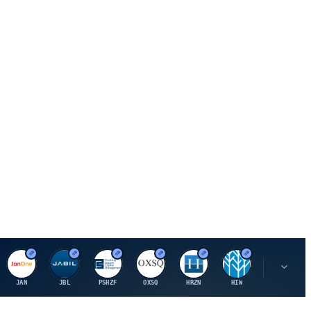
J
J
P
O
H
H
U
JAN
JBL
PSHZF
OXSQ
HRZN
HIW
UMH