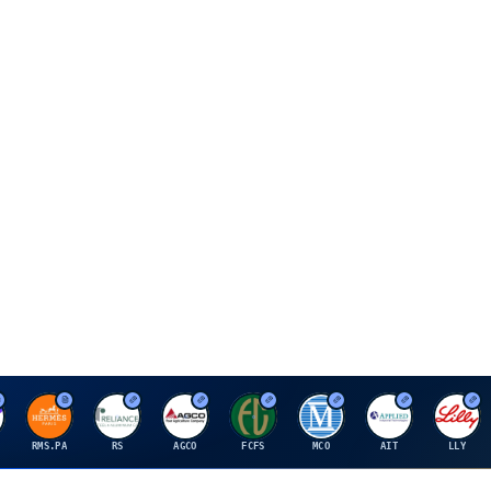
H
R
A
F
M
A
E
RMS.PA
RS
AGCO
FCFS
MCO
AIT
LLY