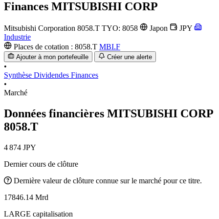
Finances
MITSUBISHI CORP
Mitsubishi Corporation
8058.T
TYO: 8058
Japon
JPY
Industrie
Places de cotation :
8058.T
MBI.F
Ajouter à mon portefeuille
Créer une alerte
•
Synthèse
Dividendes
Finances
•
Marché
Données financières MITSUBISHI CORP
8058.T
4 874 JPY
Dernier cours de clôture
Dernière valeur de clôture connue sur le marché pour ce titre.
17846.14 Mrd
LARGE capitalisation