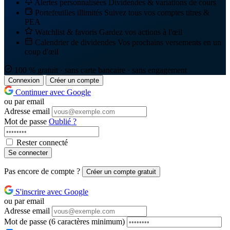
Alertes personnalisées
Dividendes & variations de cours
Portefeuilles illimités
Suivez tous vos comptes titres &
PEA
Watchlist & favoris
Gardez vos actions à l'œil
Calendrier de dividendes
Vos prochains versements en un
coup d'œil
100 % gratuit · sans carte bancaire · sans engagement
Connexion
Créer un compte
Continuer avec Google
ou par email
Adresse email
Mot de passe
Oublié ?
Rester connecté
Se connecter
Pas encore de compte ?
Créer un compte gratuit
S'inscrire avec Google
ou par email
Adresse email
Mot de passe
(6 caractères minimum)