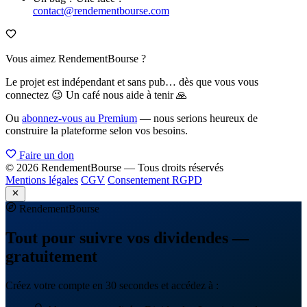
contact@rendementbourse.com
Vous aimez RendementBourse ?
Le projet est indépendant et sans pub… dès que vous vous
connectez 😉 Un café nous aide à tenir 🙏
Ou
abonnez-vous au Premium
— nous serions heureux de
construire la plateforme selon vos besoins.
Faire un don
© 2026 RendementBourse — Tous droits réservés
Mentions légales
CGV
Consentement RGPD
Rendement
Bourse
Tout pour suivre vos dividendes —
gratuitement
Créez votre compte en 30 secondes et accédez à :