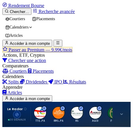
Rendement
Bourse
Recherche avancée
Chercher…
Courtiers
Placements
Calendriers
Articles
Accéder à mon compte
Passer au Premium —
9.99€/mois
Actions, ETF, Cryptos
Chercher une action
Comparateurs
Courtiers
Placements
Calendriers
Splits
Dividendes
IPO
Résultats
Apprendre
Articles
Accéder à mon compte
Le Radar
T
H
R
A
F
20 SIGNAUX
TTE.PA
RMS.PA
RS
AGCO
FCFS
MC