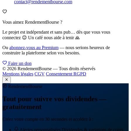
contact@rendementbourse.com
Vous aimez RendementBourse ?
Le projet est indépendant et sans pub… dès que vous vous
connectez 😉 Un café nous aide à tenir 🙏
Ou
abonnez-vous au Premium
— nous serions heureux de
construire la plateforme selon vos besoins.
Faire un don
© 2026 RendementBourse — Tous droits réservés
Mentions légales
CGV
Consentement RGPD
Rendement
Bourse
Tout pour suivre vos dividendes —
gratuitement
Créez votre compte en 30 secondes et accédez à :
Alertes personnalisées
Dividendes & variations de cours