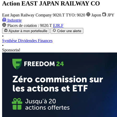
Action
EAST JAPAN RAILWAY CO
East Japan Railway Company
9020.T
TYO: 9020
Japon
JPY
Industrie
Places de cotation :
9020.T
EJR.F
Ajouter à mon portefeuille
Créer une alerte
•
Synthèse
Dividendes
Finances
•
Sponsorisé