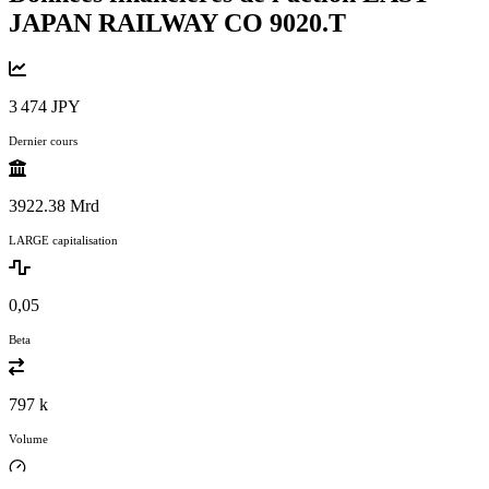
JAPAN RAILWAY CO
9020.T
3 474 JPY
Dernier cours
3922.38 Mrd
LARGE capitalisation
0,05
Beta
797 k
Volume