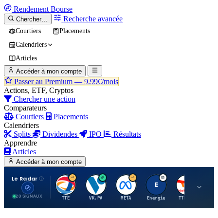
Rendement
Bourse
Recherche avancée
Chercher…
Courtiers
Placements
Calendriers
Articles
Accéder à mon compte
Passer au Premium —
9.99€/mois
Actions, ETF, Cryptos
Chercher une action
Comparateurs
Courtiers
Placements
Calendriers
Splits
Dividendes
IPO
Résultats
Apprendre
Articles
Accéder à mon compte
Le Radar
T
V
M
E
T
20 SIGNAUX
TTE
VK.PA
META
Energie
TTE.PA
RMS