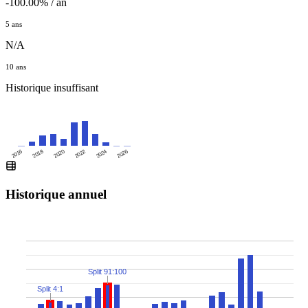
-100.00% / an
5 ans
N/A
10 ans
Historique insuffisant
2016
2020
2024
2018
2022
2026
Historique annuel
Split 91:100
Split 4:1