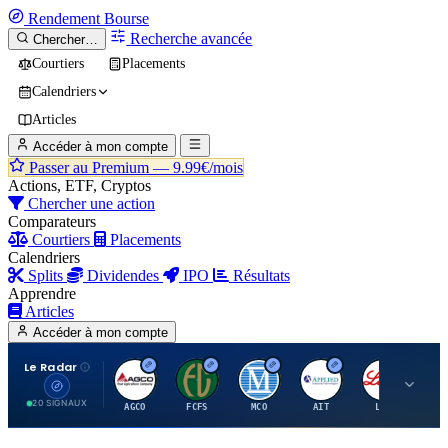
Rendement
Bourse
Recherche avancée
Chercher…
Courtiers
Placements
Calendriers
Articles
Accéder à mon compte
Passer au Premium —
9.99€/mois
Actions, ETF, Cryptos
Chercher une action
Comparateurs
Courtiers
Placements
Calendriers
Splits
Dividendes
IPO
Résultats
Apprendre
Articles
Accéder à mon compte
Le Radar
A
F
M
A
E
20 SIGNAUX
AGCO
FCFS
MCO
AIT
LLY
JA