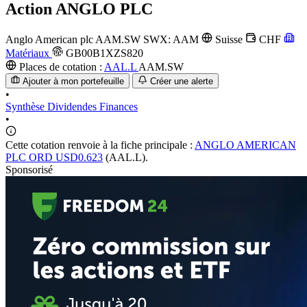
Action
ANGLO PLC
Anglo American plc
AAM.SW
SWX: AAM
Suisse
CHF
Matériaux
GB00B1XZS820
Places de cotation :
AAL.L
AAM.SW
Ajouter à mon portefeuille
Créer une alerte
•
Synthèse
Dividendes
Finances
•
Cette cotation renvoie à la fiche principale :
ANGLO AMERICAN
PLC ORD USD0.623
(AAL.L).
Sponsorisé