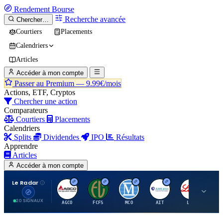
Rendement
Bourse
Recherche avancée
Chercher…
Courtiers
Placements
Calendriers
Articles
Accéder à mon compte
Passer au Premium —
9.99€/mois
Actions, ETF, Cryptos
Chercher une action
Comparateurs
Courtiers
Placements
Calendriers
Splits
Dividendes
IPO
Résultats
Apprendre
Articles
Accéder à mon compte
Le Radar
A
F
M
A
E
20 SIGNAUX
AGCO
FCFS
MCO
AIT
LLY
JA