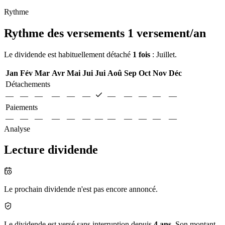
Rythme
Rythme des versements
1 versement/an
Le dividende est habituellement détaché
1 fois
: Juillet.
Jan
Fév
Mar
Avr
Mai
Jui
Jui
Aoû
Sep
Oct
Nov
Déc
Détachements
—
—
—
—
—
—
—
—
—
—
—
Paiements
—
—
—
—
—
—
—
—
—
—
—
—
Analyse
Lecture dividende
Le prochain dividende n'est pas encore annoncé.
Le dividende est versé sans interruption depuis
4 ans
. Son montant