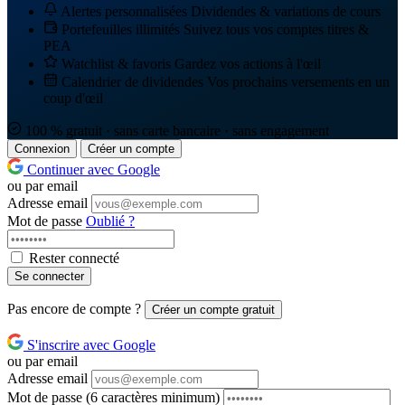
Alertes personnalisées
Dividendes & variations de cours
Portefeuilles illimités
Suivez tous vos comptes titres &
PEA
Watchlist & favoris
Gardez vos actions à l'œil
Calendrier de dividendes
Vos prochains versements en un
coup d'œil
100 % gratuit · sans carte bancaire · sans engagement
Connexion
Créer un compte
Continuer avec Google
ou par email
Adresse email
Mot de passe
Oublié ?
Rester connecté
Se connecter
Pas encore de compte ?
Créer un compte gratuit
S'inscrire avec Google
ou par email
Adresse email
Mot de passe
(6 caractères minimum)