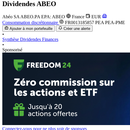
Dividendes
ABEO
Abéo SA
ABEO.PA
EPA: ABEO
France
EUR
Consommation discrétionnaire
FR0013185857
PEA
PEA-PME
Ajouter à mon portefeuille
Créer une alerte
•
Synthèse
Dividendes
Finances
•
Sponsorisé
Connectez-vous pour ne plus voir de sponsors