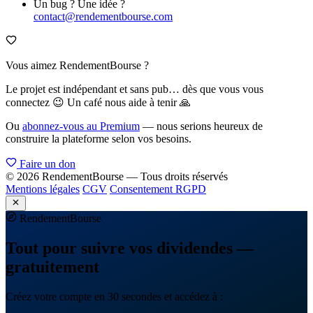
Un bug ? Une idée ?
contact@rendementbourse.com
Vous aimez RendementBourse ?
Le projet est indépendant et sans pub… dès que vous vous
connectez 😉 Un café nous aide à tenir 🙏
Ou
abonnez-vous au Premium
— nous serions heureux de
construire la plateforme selon vos besoins.
Faire un don
© 2026 RendementBourse — Tous droits réservés
Mentions légales
CGV
Consentement RGPD
Rendement
Bourse
Tout pour suivre vos dividendes —
gratuitement
Créez votre compte en 30 secondes et accédez à :