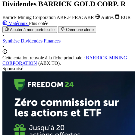
Dividendes
BARRICK GOLD CORP. R
Barrick Mining Corporation
ABR.F
FRA: ABR
Autres
EUR
Matériaux
Plus cotée
Ajouter à mon portefeuille
Créer une alerte
•
Synthèse
Dividendes
Finances
•
Cette cotation renvoie à la fiche principale :
BARRICK MINING
CORPORATION
(ABX.TO).
Sponsorisé