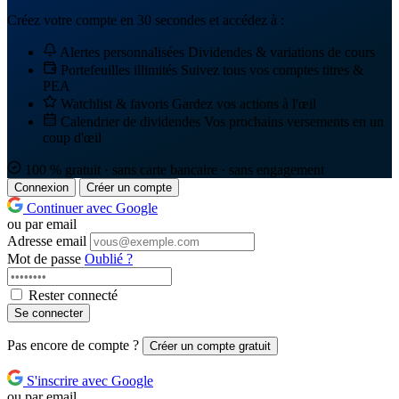
Créez votre compte en 30 secondes et accédez à :
Alertes personnalisées
Dividendes & variations de cours
Portefeuilles illimités
Suivez tous vos comptes titres &
PEA
Watchlist & favoris
Gardez vos actions à l'œil
Calendrier de dividendes
Vos prochains versements en un
coup d'œil
100 % gratuit · sans carte bancaire · sans engagement
Connexion
Créer un compte
Continuer avec Google
ou par email
Adresse email
Mot de passe
Oublié ?
Rester connecté
Se connecter
Pas encore de compte ?
Créer un compte gratuit
S'inscrire avec Google
ou par email