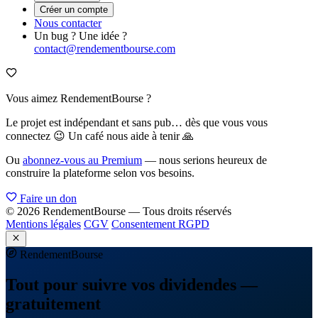
Créer un compte
Nous contacter
Un bug ? Une idée ?
contact@rendementbourse.com
Vous aimez RendementBourse ?
Le projet est indépendant et sans pub… dès que vous vous
connectez 😉 Un café nous aide à tenir 🙏
Ou
abonnez-vous au Premium
— nous serions heureux de
construire la plateforme selon vos besoins.
Faire un don
© 2026 RendementBourse — Tous droits réservés
Mentions légales
CGV
Consentement RGPD
Rendement
Bourse
Tout pour suivre vos dividendes —
gratuitement