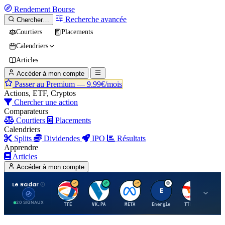
Rendement
Bourse
Recherche avancée
Chercher…
Courtiers
Placements
Calendriers
Articles
Accéder à mon compte
Passer au Premium —
9.99€/mois
Actions, ETF, Cryptos
Chercher une action
Comparateurs
Courtiers
Placements
Calendriers
Splits
Dividendes
IPO
Résultats
Apprendre
Articles
Accéder à mon compte
Le Radar
T
V
M
E
T
20 SIGNAUX
TTE
VK.PA
META
Energie
TTE.PA
RMS