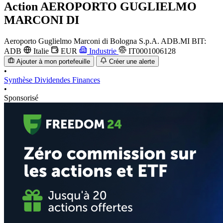
Action
AEROPORTO GUGLIELMO
MARCONI DI
Aeroporto Guglielmo Marconi di Bologna S.p.A.
ADB.MI
BIT:
ADB
Italie
EUR
Industrie
IT0001006128
Ajouter à mon portefeuille
Créer une alerte
•
Synthèse
Dividendes
Finances
•
Sponsorisé