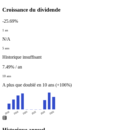
Croissance du dividende
-25.69%
1 an
N/A
5 ans
Historique insuffisant
7.49% / an
10 ans
A plus que doublé en 10 ans (+106%)
2016
2020
2024
2018
2022
2026
Historique annuel