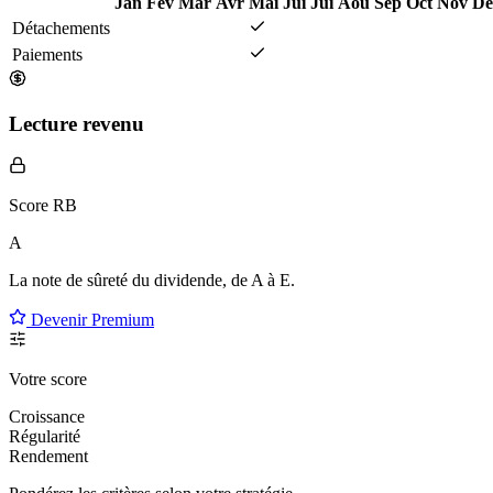
Jan
Fév
Mar
Avr
Mai
Jui
Jui
Aoû
Sep
Oct
Nov
Dé
Détachements
Paiements
Lecture revenu
Score RB
A
La note de sûreté du dividende, de
A à E
.
Devenir Premium
Votre score
Croissance
Régularité
Rendement