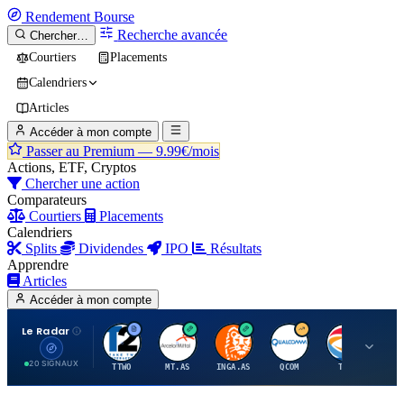
Rendement
Bourse
Recherche avancée
Chercher…
Courtiers
Placements
Calendriers
Articles
Accéder à mon compte
Passer au Premium —
9.99€/mois
Actions, ETF, Cryptos
Chercher une action
Comparateurs
Courtiers
Placements
Calendriers
Splits
Dividendes
IPO
Résultats
Apprendre
Articles
Accéder à mon compte
Le Radar
T
A
I
Q
T
20 SIGNAUX
TTWO
MT.AS
INGA.AS
QCOM
TTE
VK.