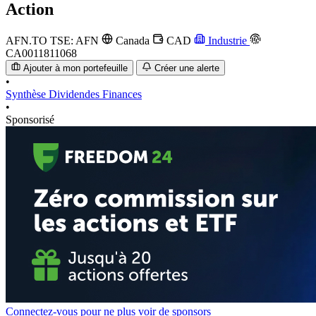
Action
AFN.TO
TSE: AFN
Canada
CAD
Industrie
CA0011811068
Ajouter à mon portefeuille
Créer une alerte
•
Synthèse
Dividendes
Finances
•
Sponsorisé
Connectez-vous pour ne plus voir de sponsors