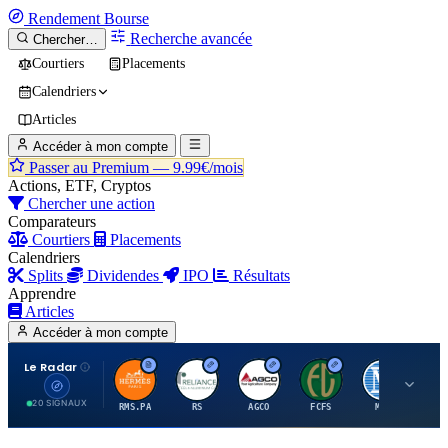
Rendement
Bourse
Recherche avancée
Chercher…
Courtiers
Placements
Calendriers
Articles
Accéder à mon compte
Passer au Premium —
9.99€/mois
Actions, ETF, Cryptos
Chercher une action
Comparateurs
Courtiers
Placements
Calendriers
Splits
Dividendes
IPO
Résultats
Apprendre
Articles
Accéder à mon compte
Le Radar
H
R
A
F
M
20 SIGNAUX
RMS.PA
RS
AGCO
FCFS
MCO
AI