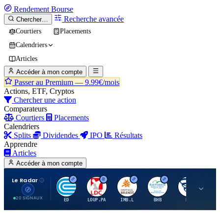
Rendement
Bourse
Recherche avancée
Chercher…
Courtiers
Placements
Calendriers
Articles
Accéder à mon compte
Passer au Premium —
9.99€/mois
Actions, ETF, Cryptos
Chercher une action
Comparateurs
Courtiers
Placements
Calendriers
Splits
Dividendes
IPO
Résultats
Apprendre
Articles
Accéder à mon compte
Le Radar
C
L
I
B
B
20 SIGNAUX
ED
LOUP.PA
IMB.L
BHB
BC
CN