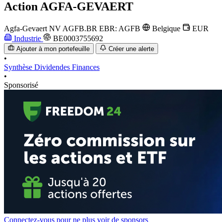
Action
AGFA-GEVAERT
Agfa-Gevaert NV
AGFB.BR
EBR: AGFB
Belgique
EUR
Industrie
BE0003755692
Ajouter à mon portefeuille
Créer une alerte
•
Synthèse
Dividendes
Finances
•
Sponsorisé
Connectez-vous pour ne plus voir de sponsors