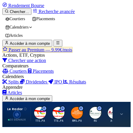
Rendement
Bourse
Recherche avancée
Chercher…
Courtiers
Placements
Calendriers
Articles
Accéder à mon compte
Passer au Premium —
9.99€/mois
Actions, ETF, Cryptos
Chercher une action
Comparateurs
Courtiers
Placements
Calendriers
Splits
Dividendes
IPO
Résultats
Apprendre
Articles
Accéder à mon compte
Le Radar
T
T
H
R
A
20 SIGNAUX
TTE.PA
TTE.PA
RMS.PA
RS
AGCO
FC