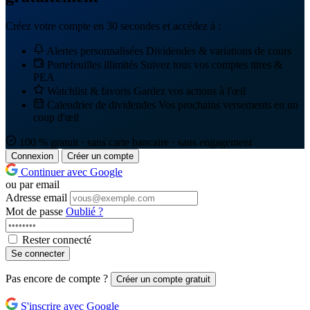
Créez votre compte en 30 secondes et accédez à :
Alertes personnalisées
Dividendes & variations de cours
Portefeuilles illimités
Suivez tous vos comptes titres &
PEA
Watchlist & favoris
Gardez vos actions à l'œil
Calendrier de dividendes
Vos prochains versements en un
coup d'œil
100 % gratuit · sans carte bancaire · sans engagement
Connexion
Créer un compte
Continuer avec Google
ou par email
Adresse email
Mot de passe
Oublié ?
Rester connecté
Se connecter
Pas encore de compte ?
Créer un compte gratuit
S'inscrire avec Google