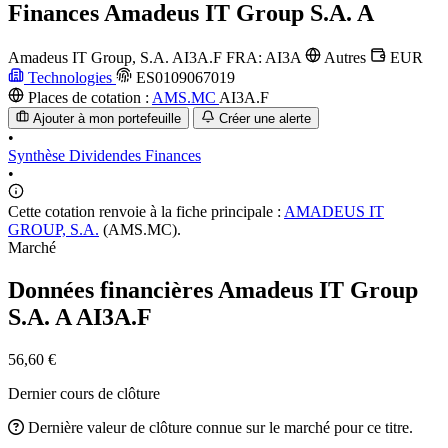
Finances
Amadeus IT Group S.A. A
Amadeus IT Group, S.A.
AI3A.F
FRA: AI3A
Autres
EUR
Technologies
ES0109067019
Places de cotation :
AMS.MC
AI3A.F
Ajouter à mon portefeuille
Créer une alerte
•
Synthèse
Dividendes
Finances
•
Cette cotation renvoie à la fiche principale :
AMADEUS IT
GROUP, S.A.
(AMS.MC).
Marché
Données financières Amadeus IT Group
S.A. A
AI3A.F
56,60 €
Dernier cours de clôture
Dernière valeur de clôture connue sur le marché pour ce titre.