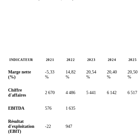
INDICATEUR
2021
2022
2023
2024
2025
Valeurs en millions (euro)
Marge nette
-5,33
14,82
20,54
20,40
20,50
(%)
%
%
%
%
%
Chiffre
2 670
4 486
5 441
6 142
6 517
d'affaires
EBITDA
576
1 635
Résultat
d'exploitation
-22
947
(EBIT)