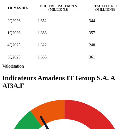
CHIFFRE D'AFFAIRES
RÉSULTAT NET
TRIMESTRE
(MILLIONS)
(MILLIONS)
Valeurs trimestrielles en millions (euro)
2Q2026
1 652
344
1Q2026
1 683
357
4Q2025
1 622
248
3Q2025
1 635
361
Valorisation
Indicateurs Amadeus IT Group S.A. A
AI3A.F