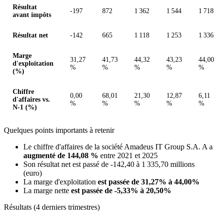
Résultat
-197
872
1 362
1 544
1 718
avant impôts
Résultat net
-142
665
1 118
1 253
1 336
Marge
31,27
41,73
44,32
43,23
44,00
d'exploitation
%
%
%
%
%
(%)
Chiffre
0,00
68,01
21,30
12,87
6,11
d'affaires vs.
%
%
%
%
%
N-1 (%)
Quelques points importants à retenir
Le chiffre d'affaires de la société Amadeus IT Group S.A. A a
augmenté de 144,08 %
entre 2021 et 2025
Son résultat net est passé de -142,40 à 1 335,70 millions
(euro)
La marge d'exploitation
est passée de 31,27% à 44,00%
La marge nette
est passée de -5,33% à 20,50%
Résultats (4 derniers trimestres)