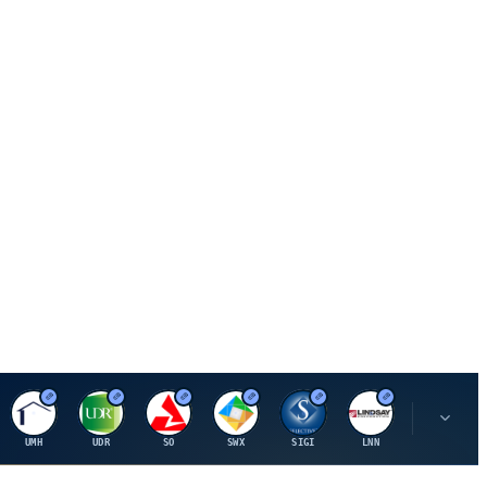
U
U
S
S
S
L
R
UMH
UDR
SO
SWX
SIGI
LNN
ROK