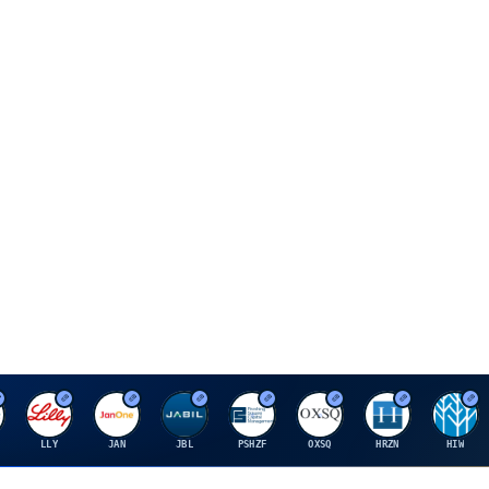
E
J
J
P
O
H
H
LLY
JAN
JBL
PSHZF
OXSQ
HRZN
HIW