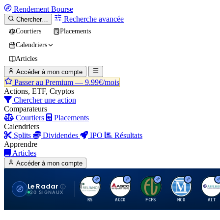
Rendement
Bourse
Recherche avancée
Chercher…
Courtiers
Placements
Calendriers
Articles
Accéder à mon compte
Passer au Premium —
9.99€/mois
Actions, ETF, Cryptos
Chercher une action
Comparateurs
Courtiers
Placements
Calendriers
Splits
Dividendes
IPO
Résultats
Apprendre
Articles
Accéder à mon compte
Le Radar
R
A
F
M
A
20 SIGNAUX
RS
AGCO
FCFS
MCO
AIT