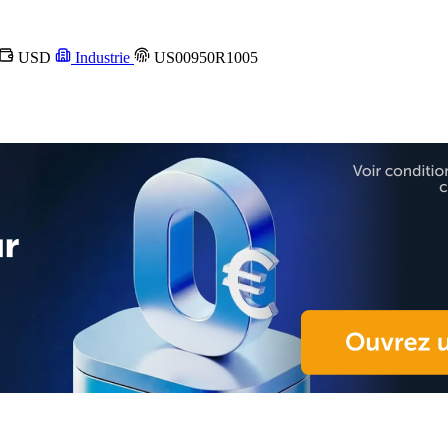
USD
Industrie
US00950R1005