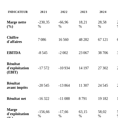
INDICATEUR
2021
2022
2023
2024
Valeurs en millions (dollar des États-Unis)
Marge nette
-230,35
-66,96
18,21
28,58
(%)
%
%
%
%
Chiffre
7 086
16 560
48 282
67 121
d'affaires
EBITDA
-8 545
-2 002
23 067
38 706
Résultat
d'exploitation
-17 572
-10 934
14 197
27 302
(EBIT)
Résultat
-20 545
-13 864
11 307
24 545
avant impôts
Résultat net
-16 322
-11 088
8 791
19 182
Marge
-156,66
-17,66
63,15
58,02
d'exploitation
%
%
%
%