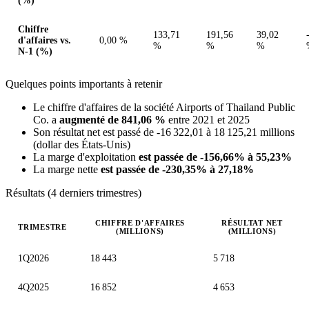
(%)
Chiffre
133,71
191,56
39,02
d'affaires vs.
0,00 %
%
%
%
N-1 (%)
Quelques points importants à retenir
Le chiffre d'affaires de la société Airports of Thailand Public
Co. a
augmenté de 841,06 %
entre 2021 et 2025
Son résultat net est passé de -16 322,01 à 18 125,21 millions
(dollar des États-Unis)
La marge d'exploitation
est passée de -156,66% à 55,23%
La marge nette
est passée de -230,35% à 27,18%
Résultats (4 derniers trimestres)
CHIFFRE D'AFFAIRES
RÉSULTAT NET
TRIMESTRE
(MILLIONS)
(MILLIONS)
Valeurs trimestrielles en millions (dollar des États-Unis)
1Q2026
18 443
5 718
4Q2025
16 852
4 653