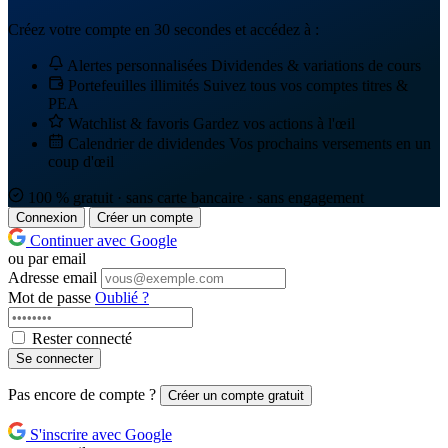
Créez votre compte en 30 secondes et accédez à :
Alertes personnalisées
Dividendes & variations de cours
Portefeuilles illimités
Suivez tous vos comptes titres &
PEA
Watchlist & favoris
Gardez vos actions à l'œil
Calendrier de dividendes
Vos prochains versements en un
coup d'œil
100 % gratuit · sans carte bancaire · sans engagement
Connexion
Créer un compte
Continuer avec Google
ou par email
Adresse email
Mot de passe
Oublié ?
Rester connecté
Se connecter
Pas encore de compte ?
Créer un compte gratuit
S'inscrire avec Google