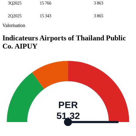
3Q2025
15 766
3 863
2Q2025
15 343
3 865
Valorisation
Indicateurs Airports of Thailand Public
Co.
AIPUY
PER
51,32