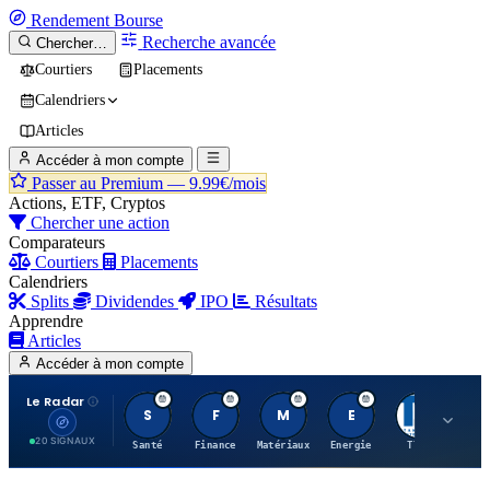
Rendement
Bourse
Recherche avancée
Chercher…
Courtiers
Placements
Calendriers
Articles
Accéder à mon compte
Passer au Premium —
9.99€/mois
Actions, ETF, Cryptos
Chercher une action
Comparateurs
Courtiers
Placements
Calendriers
Splits
Dividendes
IPO
Résultats
Apprendre
Articles
Accéder à mon compte
Le Radar
S
F
M
E
T
20 SIGNAUX
Santé
Finance
Matériaux
Energie
TTWO
MT.