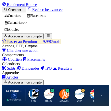
Rendement
Bourse
Recherche avancée
Chercher…
Courtiers
Placements
Calendriers
Articles
Accéder à mon compte
Passer au Premium —
9.99€/mois
Actions, ETF, Cryptos
Chercher une action
Comparateurs
Courtiers
Placements
Calendriers
Splits
Dividendes
IPO
Résultats
Apprendre
Articles
Accéder à mon compte
Le Radar
T
A
I
Q
T
20 SIGNAUX
TTWO
MT.AS
INGA.AS
QCOM
TTE
VK.