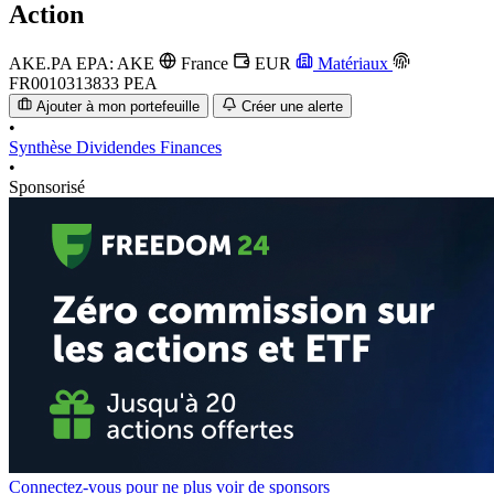
Action
AKE.PA
EPA: AKE
France
EUR
Matériaux
FR0010313833
PEA
Ajouter à mon portefeuille
Créer une alerte
•
Synthèse
Dividendes
Finances
•
Sponsorisé
Connectez-vous pour ne plus voir de sponsors