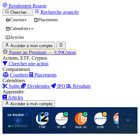
Rendement
Bourse
Recherche avancée
Chercher…
Courtiers
Placements
Calendriers
Articles
Accéder à mon compte
Passer au Premium —
9.99€/mois
Actions, ETF, Cryptos
Chercher une action
Comparateurs
Courtiers
Placements
Calendriers
Splits
Dividendes
IPO
Résultats
Apprendre
Articles
Accéder à mon compte
Le Radar
T
A
I
Q
T
20 SIGNAUX
TTWO
MT.AS
INGA.AS
QCOM
TTE
VK.