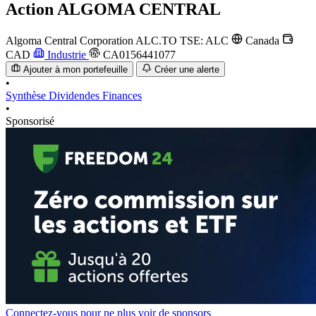
Action
ALGOMA CENTRAL
Algoma Central Corporation
ALC.TO
TSE: ALC
Canada
CAD
Industrie
CA0156441077
Ajouter à mon portefeuille
Créer une alerte
•
Synthèse
Dividendes
Finances
•
Sponsorisé
Connectez-vous pour ne plus voir de sponsors