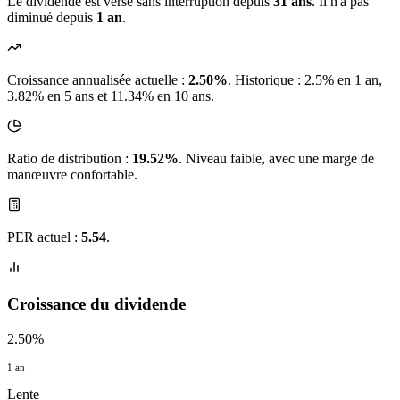
Le dividende est versé sans interruption depuis
31 ans
. Il n'a pas
diminué depuis
1 an
.
Croissance annualisée actuelle :
2.50%
.
Historique : 2.5% en 1 an,
3.82% en 5 ans et 11.34% en 10 ans.
Ratio de distribution :
19.52%
. Niveau faible, avec une marge de
manœuvre confortable.
PER actuel :
5.54
.
Croissance du dividende
2.50%
1 an
Lente