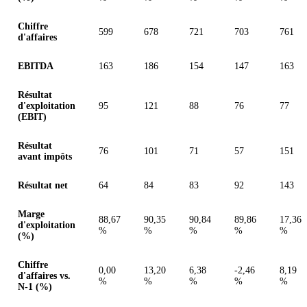
Chiffre
599
678
721
703
761
d'affaires
EBITDA
163
186
154
147
163
Résultat
d'exploitation
95
121
88
76
77
(EBIT)
Résultat
76
101
71
57
151
avant impôts
Résultat net
64
84
83
92
143
Marge
88,67
90,35
90,84
89,86
17,36
d'exploitation
%
%
%
%
%
(%)
Chiffre
0,00
13,20
6,38
-2,46
8,19
d'affaires vs.
%
%
%
%
%
N-1 (%)