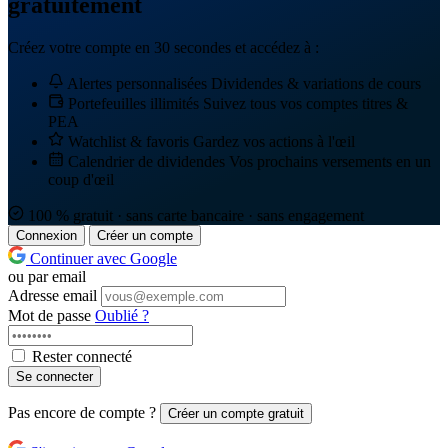
gratuitement
Créez votre compte en 30 secondes et accédez à :
Alertes personnalisées
Dividendes & variations de cours
Portefeuilles illimités
Suivez tous vos comptes titres &
PEA
Watchlist & favoris
Gardez vos actions à l'œil
Calendrier de dividendes
Vos prochains versements en un
coup d'œil
100 % gratuit · sans carte bancaire · sans engagement
Connexion
Créer un compte
Continuer avec Google
ou par email
Adresse email
Mot de passe
Oublié ?
Rester connecté
Se connecter
Pas encore de compte ?
Créer un compte gratuit