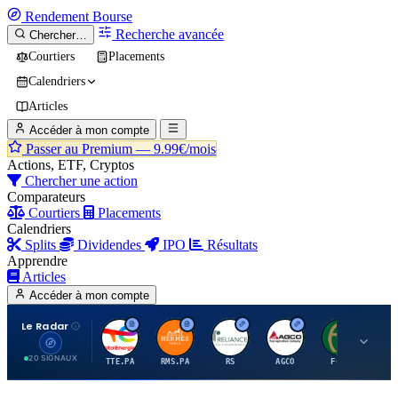
Rendement
Bourse
Recherche avancée
Chercher…
Courtiers
Placements
Calendriers
Articles
Accéder à mon compte
Passer au Premium —
9.99€/mois
Actions, ETF, Cryptos
Chercher une action
Comparateurs
Courtiers
Placements
Calendriers
Splits
Dividendes
IPO
Résultats
Apprendre
Articles
Accéder à mon compte
Le Radar
T
H
R
A
F
20 SIGNAUX
TTE.PA
RMS.PA
RS
AGCO
FCFS
MC