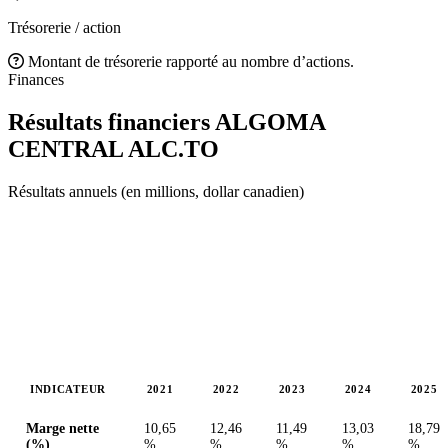
Trésorerie / action
Montant de trésorerie rapporté au nombre d’actions.
Finances
Résultats financiers ALGOMA
CENTRAL
ALC.TO
Résultats annuels (en millions, dollar canadien)
INDICATEUR
2021
2022
2023
2024
2025
Valeurs en millions (dollar canadien)
Marge nette
10,65
12,46
11,49
13,03
18,79
(%)
%
%
%
%
%