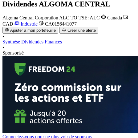
Dividendes
ALGOMA CENTRAL
Algoma Central Corporation
ALC.TO
TSE: ALC
Canada
CAD
Industrie
CA0156441077
Ajouter à mon portefeuille
Créer une alerte
•
Synthèse
Dividendes
Finances
•
Sponsorisé
Connectez-vous pour ne plus voir de sponsors