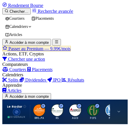
Rendement
Bourse
Recherche avancée
Chercher…
Courtiers
Placements
Calendriers
Articles
Accéder à mon compte
Passer au Premium —
9.99€/mois
Actions, ETF, Cryptos
Chercher une action
Comparateurs
Courtiers
Placements
Calendriers
Splits
Dividendes
IPO
Résultats
Apprendre
Articles
Accéder à mon compte
Le Radar
H
R
A
F
M
20 SIGNAUX
RMS.PA
RS
AGCO
FCFS
MCO
AI