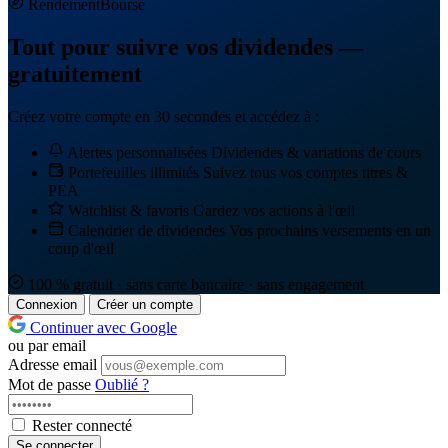
Rendement
Bourse
Tout pour suivre vos dividendes —
gratuitement
Créez votre compte en 30 secondes et accédez à :
Alertes personnalisées
Dividendes & variations de cours
Portefeuilles illimités
Suivez tous vos comptes titres &
PEA
Watchlist & favoris
Gardez vos actions à l'œil
Calendrier de dividendes
Vos prochains versements en un
coup d'œil
100 % gratuit · sans carte bancaire · sans engagement
Connexion
Créer un compte
Continuer avec Google
ou par email
Adresse email
Mot de passe
Oublié ?
Rester connecté
Se connecter