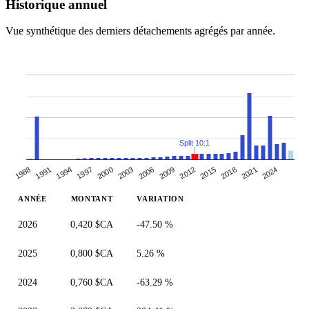
Historique annuel
Vue synthétique des derniers détachements agrégés par année.
Split 10:1
1997
2018
2000
2021
2003
2024
2006
1988
2009
1991
2012
1994
2015
ANNÉE
MONTANT
VARIATION
2026
0,420 $CA
-47.50 %
2025
0,800 $CA
5.26 %
2024
0,760 $CA
-63.29 %