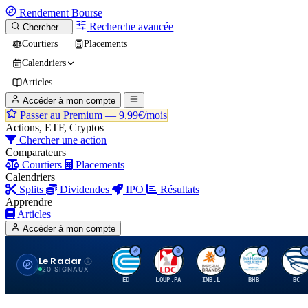
Rendement
Bourse
Recherche avancée
Chercher…
Courtiers
Placements
Calendriers
Articles
Accéder à mon compte
Passer au Premium —
9.99€/mois
Actions, ETF, Cryptos
Chercher une action
Comparateurs
Courtiers
Placements
Calendriers
Splits
Dividendes
IPO
Résultats
Apprendre
Articles
Accéder à mon compte
Le Radar
C
L
I
B
B
20 SIGNAUX
ED
LOUP.PA
IMB.L
BHB
BC