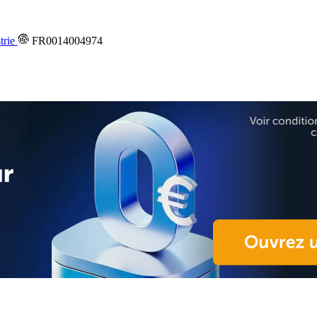
trie
FR0014004974