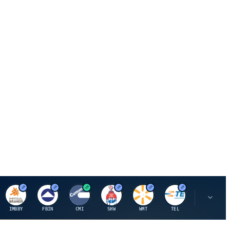
I
F
C
S
W
M
IMBBY
FBIN
CMI
SHW
WMT
TEL
MAU.PA