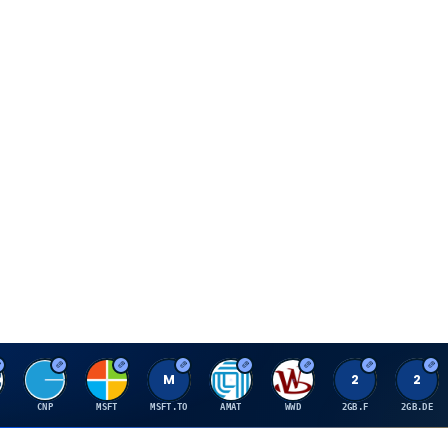
C
M
M
A
W
2
2
CNP
MSFT
MSFT.TO
AMAT
WWD
2GB.F
2GB.DE