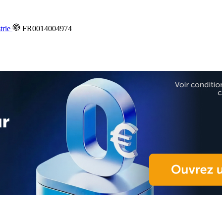
trie
FR0014004974