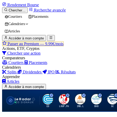
Rendement
Bourse
Recherche avancée
Chercher…
Courtiers
Placements
Calendriers
Articles
Accéder à mon compte
Passer au Premium —
9.99€/mois
Actions, ETF, Cryptos
Chercher une action
Comparateurs
Courtiers
Placements
Calendriers
Splits
Dividendes
IPO
Résultats
Apprendre
Articles
Accéder à mon compte
Le Radar
C
L
I
B
B
20 SIGNAUX
ED
LOUP.PA
IMB.L
BHB
BC