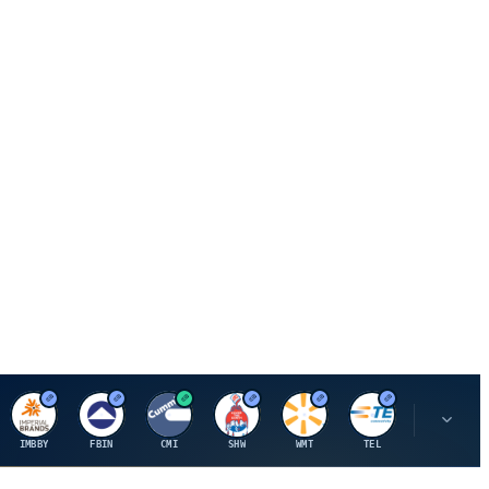
I
F
C
S
W
M
IMBBY
FBIN
CMI
SHW
WMT
TEL
MAU.PA