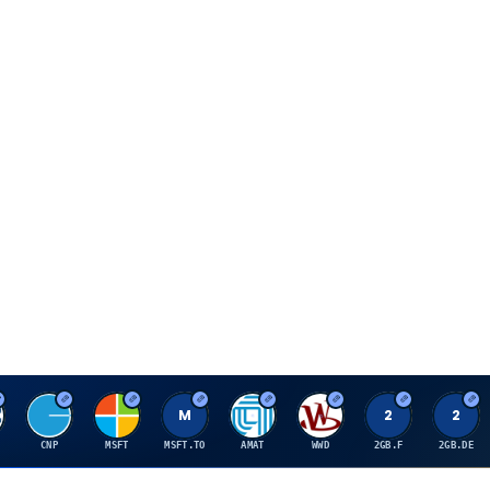
C
M
M
A
W
2
2
CNP
MSFT
MSFT.TO
AMAT
WWD
2GB.F
2GB.DE