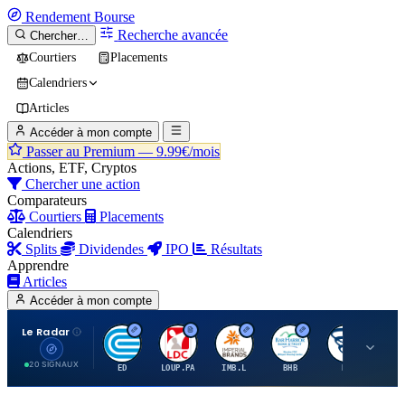
Rendement
Bourse
Recherche avancée
Chercher…
Courtiers
Placements
Calendriers
Articles
Accéder à mon compte
Passer au Premium —
9.99€/mois
Actions, ETF, Cryptos
Chercher une action
Comparateurs
Courtiers
Placements
Calendriers
Splits
Dividendes
IPO
Résultats
Apprendre
Articles
Accéder à mon compte
Le Radar
C
L
I
B
B
20 SIGNAUX
ED
LOUP.PA
IMB.L
BHB
BC
CN