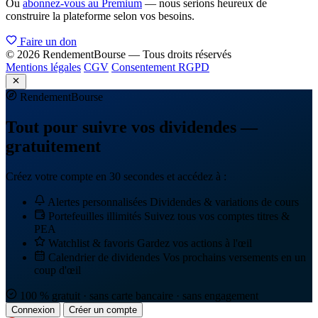
Ou
abonnez-vous au Premium
— nous serions heureux de
construire la plateforme selon vos besoins.
Faire un don
© 2026 RendementBourse — Tous droits réservés
Mentions légales
CGV
Consentement RGPD
Rendement
Bourse
Tout pour suivre vos dividendes —
gratuitement
Créez votre compte en 30 secondes et accédez à :
Alertes personnalisées
Dividendes & variations de cours
Portefeuilles illimités
Suivez tous vos comptes titres &
PEA
Watchlist & favoris
Gardez vos actions à l'œil
Calendrier de dividendes
Vos prochains versements en un
coup d'œil
100 % gratuit · sans carte bancaire · sans engagement
Connexion
Créer un compte