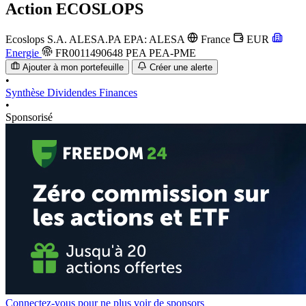
Action
ECOSLOPS
Ecoslops S.A.
ALESA.PA
EPA: ALESA
France
EUR
Energie
FR0011490648
PEA
PEA-PME
Ajouter à mon portefeuille
Créer une alerte
•
Synthèse
Dividendes
Finances
•
Sponsorisé
Connectez-vous pour ne plus voir de sponsors