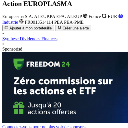
Action
EUROPLASMA
Europlasma S.A.
ALEUP.PA
EPA: ALEUP
France
EUR
Industrie
FR0013514114
PEA
PEA-PME
Ajouter à mon portefeuille
Créer une alerte
•
Synthèse
Dividendes
Finances
•
Sponsorisé
Connectez-vous pour ne plus voir de sponsors