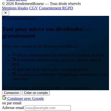
© 2026 RendementBourse — Tous droits réservés
Mentions légales
CGV
Consentement RGPD
Rendement
Bourse
Tout pour suivre vos dividendes —
gratuitement
Créez votre compte en 30 secondes et accédez à :
Alertes personnalisées
Dividendes & variations de cours
Portefeuilles illimités
Suivez tous vos comptes titres &
PEA
Watchlist & favoris
Gardez vos actions à l'œil
Calendrier de dividendes
Vos prochains versements en un
coup d'œil
100 % gratuit · sans carte bancaire · sans engagement
Connexion
Créer un compte
Continuer avec Google
ou par email
Adresse email