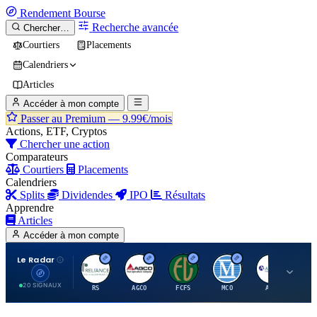
Rendement
Bourse
Recherche avancée
Chercher…
Courtiers
Placements
Calendriers
Articles
Accéder à mon compte
Passer au Premium —
9.99€/mois
Actions, ETF, Cryptos
Chercher une action
Comparateurs
Courtiers
Placements
Calendriers
Splits
Dividendes
IPO
Résultats
Apprendre
Articles
Accéder à mon compte
Le Radar
R
A
F
M
A
20 SIGNAUX
RS
AGCO
FCFS
MCO
AIT
LL