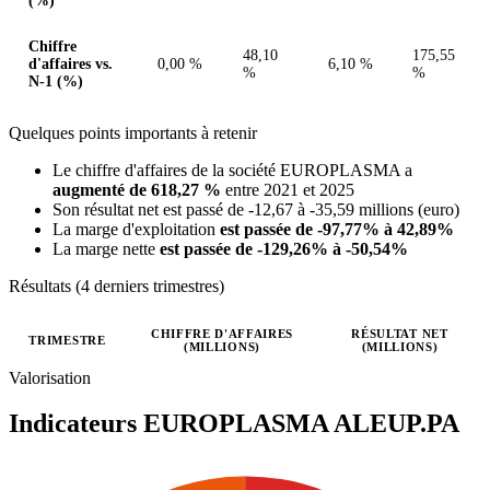
(%)
Chiffre
48,10
175,55
d'affaires vs.
0,00 %
6,10 %
%
%
N-1 (%)
Quelques points importants à retenir
Le chiffre d'affaires de la société EUROPLASMA a
augmenté de 618,27 %
entre 2021 et 2025
Son résultat net est passé de -12,67 à -35,59 millions (euro)
La marge d'exploitation
est passée de -97,77% à 42,89%
La marge nette
est passée de -129,26% à -50,54%
Résultats (4 derniers trimestres)
CHIFFRE D'AFFAIRES
RÉSULTAT NET
TRIMESTRE
(MILLIONS)
(MILLIONS)
Valeurs trimestrielles en millions (euro)
Valorisation
Indicateurs EUROPLASMA
ALEUP.PA