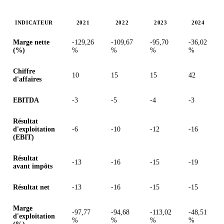
INDICATEUR
2021
2022
2023
2024
Valeurs en millions (euro)
Marge nette
-129,26
-109,67
-95,70
-36,02
(%)
%
%
%
%
Chiffre
10
15
15
42
d'affaires
EBITDA
-3
-5
-4
-3
Résultat
d'exploitation
-6
-10
-12
-16
(EBIT)
Résultat
-13
-16
-15
-19
avant impôts
Résultat net
-13
-16
-15
-15
Marge
-97,77
-94,68
-113,02
-48,51
d'exploitation
%
%
%
%