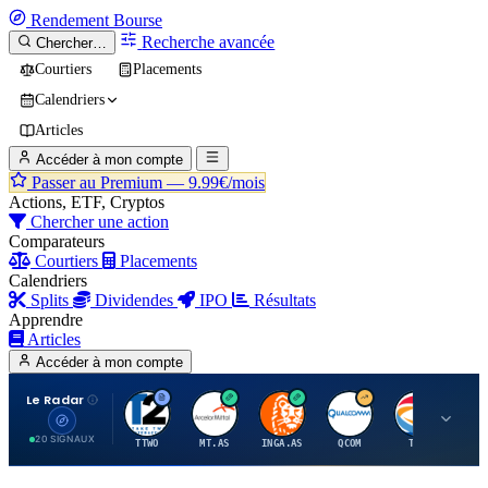
Rendement
Bourse
Recherche avancée
Chercher…
Courtiers
Placements
Calendriers
Articles
Accéder à mon compte
Passer au Premium —
9.99€/mois
Actions, ETF, Cryptos
Chercher une action
Comparateurs
Courtiers
Placements
Calendriers
Splits
Dividendes
IPO
Résultats
Apprendre
Articles
Accéder à mon compte
Le Radar
T
A
I
Q
T
20 SIGNAUX
TTWO
MT.AS
INGA.AS
QCOM
TTE
VK.