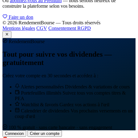
Ou
abonnez-vous au Premium
— nous serions heureux de
construire la plateforme selon vos besoins.
Faire un don
© 2026 RendementBourse — Tous droits réservés
Mentions légales
CGV
Consentement RGPD
Rendement
Bourse
Tout pour suivre vos dividendes —
gratuitement
Créez votre compte en 30 secondes et accédez à :
Alertes personnalisées
Dividendes & variations de cours
Portefeuilles illimités
Suivez tous vos comptes titres &
PEA
Watchlist & favoris
Gardez vos actions à l'œil
Calendrier de dividendes
Vos prochains versements en un
coup d'œil
100 % gratuit · sans carte bancaire · sans engagement
Connexion
Créer un compte