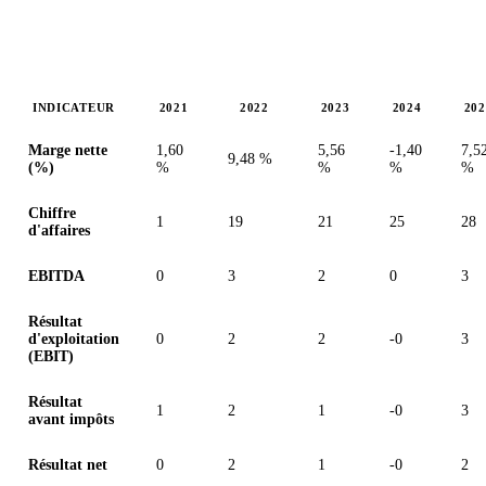
INDICATEUR
2021
2022
2023
2024
202
Valeurs en millions (euro)
Marge nette
1,60
5,56
-1,40
7,5
9,48 %
(%)
%
%
%
%
Chiffre
1
19
21
25
28
d'affaires
EBITDA
0
3
2
0
3
Résultat
d'exploitation
0
2
2
-0
3
(EBIT)
Résultat
1
2
1
-0
3
avant impôts
Résultat net
0
2
1
-0
2