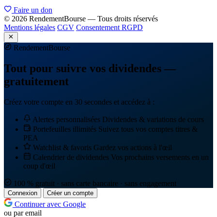
Faire un don
© 2026 RendementBourse — Tous droits réservés
Mentions légales
CGV
Consentement RGPD
Rendement
Bourse
Tout pour suivre vos dividendes —
gratuitement
Créez votre compte en 30 secondes et accédez à :
Alertes personnalisées
Dividendes & variations de cours
Portefeuilles illimités
Suivez tous vos comptes titres &
PEA
Watchlist & favoris
Gardez vos actions à l'œil
Calendrier de dividendes
Vos prochains versements en un
coup d'œil
100 % gratuit · sans carte bancaire · sans engagement
Connexion
Créer un compte
Continuer avec Google
ou par email