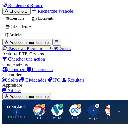
Rendement
Bourse
Recherche avancée
Chercher…
Courtiers
Placements
Calendriers
Articles
Accéder à mon compte
Passer au Premium —
9.99€/mois
Actions, ETF, Cryptos
Chercher une action
Comparateurs
Courtiers
Placements
Calendriers
Splits
Dividendes
IPO
Résultats
Apprendre
Articles
Accéder à mon compte
Le Radar
T
V
M
E
T
20 SIGNAUX
TTE
VK.PA
META
Energie
TTE.PA
RMS