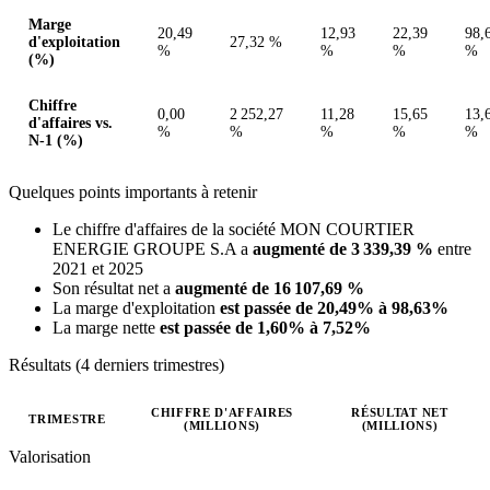
Marge
20,49
12,93
22,39
98,
d'exploitation
27,32 %
%
%
%
%
(%)
Chiffre
0,00
2 252,27
11,28
15,65
13,
d'affaires vs.
%
%
%
%
%
N-1 (%)
Quelques points importants à retenir
Le chiffre d'affaires de la société MON COURTIER
ENERGIE GROUPE S.A a
augmenté de 3 339,39 %
entre
2021 et 2025
Son résultat net a
augmenté de 16 107,69 %
La marge d'exploitation
est passée de 20,49% à 98,63%
La marge nette
est passée de 1,60% à 7,52%
Résultats (4 derniers trimestres)
CHIFFRE D'AFFAIRES
RÉSULTAT NET
TRIMESTRE
(MILLIONS)
(MILLIONS)
Valeurs trimestrielles en millions (euro)
Valorisation