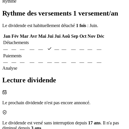
Rythme
Rythme des versements
1 versement/an
Le dividende est habituellement détaché
1 fois
: Juin.
Jan
Fév
Mar
Avr
Mai
Jui
Jui
Aoû
Sep
Oct
Nov
Déc
Détachements
—
—
—
—
—
—
—
—
—
—
—
Paiements
—
—
—
—
—
—
—
—
—
—
—
—
Analyse
Lecture dividende
Le prochain dividende n'est pas encore annoncé.
Le dividende est versé sans interruption depuis
17 ans
. Il n'a pas
diminué depuis
3 ans
.