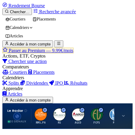
Rendement
Bourse
Recherche avancée
Chercher…
Courtiers
Placements
Calendriers
Articles
Accéder à mon compte
Passer au Premium —
9.99€/mois
Actions, ETF, Cryptos
Chercher une action
Comparateurs
Courtiers
Placements
Calendriers
Splits
Dividendes
IPO
Résultats
Apprendre
Articles
Accéder à mon compte
Le Radar
H
R
A
F
M
20 SIGNAUX
RMS.PA
RS
AGCO
FCFS
MCO
AI