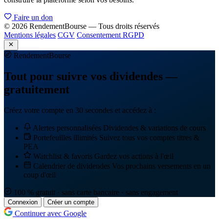
Faire un don
© 2026 RendementBourse — Tous droits réservés
Mentions légales
CGV
Consentement RGPD
Rendement
Bourse
Tout pour suivre vos dividendes —
gratuitement
Créez votre compte en 30 secondes et accédez à :
Alertes personnalisées
Dividendes & variations de cours
Portefeuilles illimités
Suivez tous vos comptes titres &
PEA
Watchlist & favoris
Gardez vos actions à l'œil
Calendrier de dividendes
Vos prochains versements en un
coup d'œil
100 % gratuit · sans carte bancaire · sans engagement
Connexion
Créer un compte
Continuer avec Google