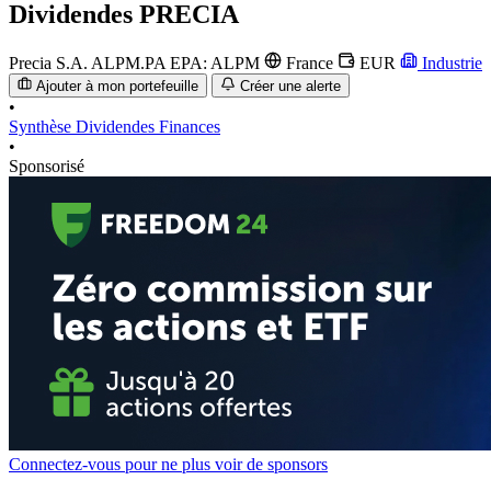
Dividendes
PRECIA
Precia S.A.
ALPM.PA
EPA: ALPM
France
EUR
Industrie
Ajouter à mon portefeuille
Créer une alerte
•
Synthèse
Dividendes
Finances
•
Sponsorisé
Connectez-vous pour ne plus voir de sponsors