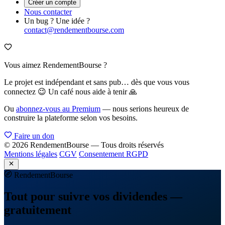
Créer un compte
Nous contacter
Un bug ? Une idée ?
contact@rendementbourse.com
Vous aimez RendementBourse ?
Le projet est indépendant et sans pub… dès que vous vous
connectez 😉 Un café nous aide à tenir 🙏
Ou
abonnez-vous au Premium
— nous serions heureux de
construire la plateforme selon vos besoins.
Faire un don
© 2026 RendementBourse — Tous droits réservés
Mentions légales
CGV
Consentement RGPD
Rendement
Bourse
Tout pour suivre vos dividendes —
gratuitement