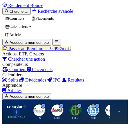
Rendement
Bourse
Recherche avancée
Chercher…
Courtiers
Placements
Calendriers
Articles
Accéder à mon compte
Passer au Premium —
9.99€/mois
Actions, ETF, Cryptos
Chercher une action
Comparateurs
Courtiers
Placements
Calendriers
Splits
Dividendes
IPO
Résultats
Apprendre
Articles
Accéder à mon compte
Le Radar
R
A
F
M
A
20 SIGNAUX
RS
AGCO
FCFS
MCO
AIT
LL