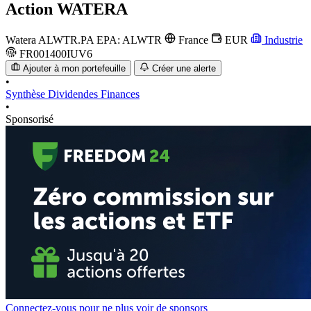
Action
WATERA
Watera
ALWTR.PA
EPA: ALWTR
France
EUR
Industrie
FR001400IUV6
Ajouter à mon portefeuille
Créer une alerte
•
Synthèse
Dividendes
Finances
•
Sponsorisé
Connectez-vous pour ne plus voir de sponsors