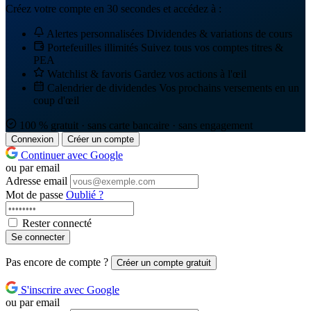
Créez votre compte en 30 secondes et accédez à :
Alertes personnalisées
Dividendes & variations de cours
Portefeuilles illimités
Suivez tous vos comptes titres &
PEA
Watchlist & favoris
Gardez vos actions à l'œil
Calendrier de dividendes
Vos prochains versements en un
coup d'œil
100 % gratuit · sans carte bancaire · sans engagement
Connexion
Créer un compte
Continuer avec Google
ou par email
Adresse email
Mot de passe
Oublié ?
Rester connecté
Se connecter
Pas encore de compte ?
Créer un compte gratuit
S'inscrire avec Google
ou par email