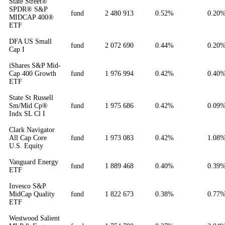
State Street®
SPDR® S&P
fund
2 480 913
0.52%
0.20
MIDCAP 400®
ETF
DFA US Small
fund
2 072 690
0.44%
0.20
Cap I
iShares S&P Mid-
Cap 400 Growth
fund
1 976 994
0.42%
0.40
ETF
State St Russell
Sm/Mid Cp®
fund
1 975 686
0.42%
0.09
Indx SL Cl I
Clark Navigator
All Cap Core
fund
1 973 083
0.42%
1.08
U.S. Equity
Vanguard Energy
fund
1 889 468
0.40%
0.39
ETF
Invesco S&P
MidCap Quality
fund
1 822 673
0.38%
0.77
ETF
Westwood Salient