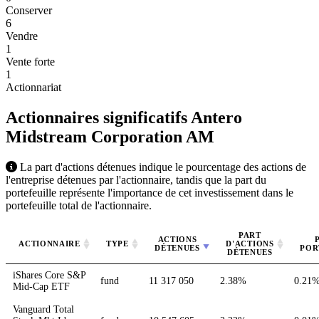
Conserver
6
Vendre
1
Vente forte
1
Actionnariat
Actionnaires significatifs Antero
Midstream Corporation
AM
La part d'actions détenues indique le pourcentage des actions de
l'entreprise détenues par l'actionnaire, tandis que la part du
portefeuille représente l'importance de cet investissement dans le
portefeuille total de l'actionnaire.
PART
ACTIONS
ACTIONNAIRE
TYPE
D'ACTIONS
DÉTENUES
POR
DÉTENUES
iShares Core S&P
fund
11 317 050
2.38%
0.21
Mid-Cap ETF
Vanguard Total