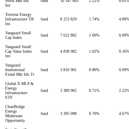
Stock Mkt Idx
fund
10 547 605
2.22%
0.01
Inv
Tortoise Energy
Infrastructure TR
fund
8 253 829
1.74%
4.89
Ins
Vanguard Small
fund
7 622 882
1.60%
0.09
Cap Index
Vanguard Small
Cap Value Index
fund
4 838 982
1.02%
0.16
Inv
Vanguard
Institutional
fund
3 816 901
0.80%
0.09
Extnd Mkt Idx Tr
Global X MLP &
Energy
fund
3 389 965
0.71%
2.22
Infrastructure
ETF
ClearBridge
Energy
fund
3 305 098
0.70%
4.67
Midstream
Opportunity