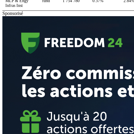
MLP & Engy
fund
1 754 780
0.37%
2.84
Infras Inst
Sponsorisé