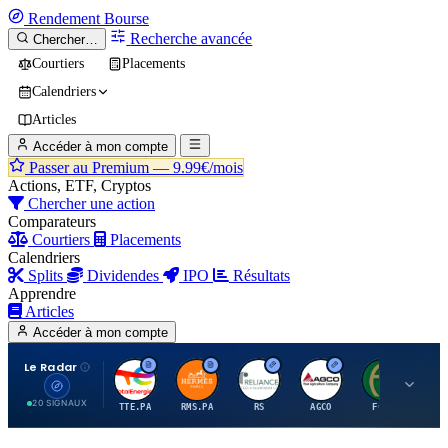
Rendement
Bourse
Recherche avancée
Chercher…
Courtiers
Placements
Calendriers
Articles
Accéder à mon compte
Passer au Premium —
9.99€/mois
Actions, ETF, Cryptos
Chercher une action
Comparateurs
Courtiers
Placements
Calendriers
Splits
Dividendes
IPO
Résultats
Apprendre
Articles
Accéder à mon compte
Le Radar
T
H
R
A
F
20 SIGNAUX
TTE.PA
RMS.PA
RS
AGCO
FCFS
MC