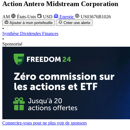
Action
Antero Midstream Corporation
AM
États-Unis
USD
Energie
US03676B1026
Ajouter à mon portefeuille
Créer une alerte
•
Synthèse
Dividendes
Finances
•
Sponsorisé
Connectez-vous pour ne plus voir de sponsors