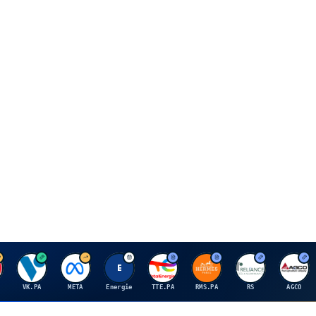
V
M
E
T
H
R
A
VK.PA
META
Energie
TTE.PA
RMS.PA
RS
AGCO