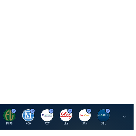
F
M
A
E
J
J
P
FCFS
MCO
AIT
LLY
JAN
JBL
PSHZF