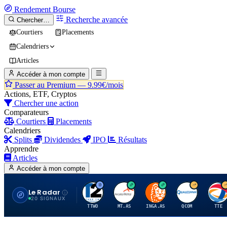
Rendement
Bourse
Recherche avancée
Chercher…
Courtiers
Placements
Calendriers
Articles
Accéder à mon compte
Passer au Premium —
9.99€/mois
Actions, ETF, Cryptos
Chercher une action
Comparateurs
Courtiers
Placements
Calendriers
Splits
Dividendes
IPO
Résultats
Apprendre
Articles
Accéder à mon compte
Le Radar
T
A
I
Q
T
20 SIGNAUX
TTWO
MT.AS
INGA.AS
QCOM
TTE