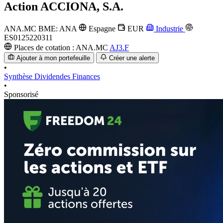
Action
ACCIONA, S.A.
ANA.MC
BME: ANA
Espagne
EUR
Industrie
ES0125220311
Places de cotation :
ANA.MC
AJ3.F
Ajouter à mon portefeuille
Créer une alerte
•
Synthèse
Dividendes
Finances
•
Sponsorisé