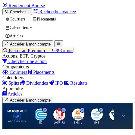
Rendement
Bourse
Recherche avancée
Chercher…
Courtiers
Placements
Calendriers
Articles
Accéder à mon compte
Passer au Premium —
9.99€/mois
Actions, ETF, Cryptos
Chercher une action
Comparateurs
Courtiers
Placements
Calendriers
Splits
Dividendes
IPO
Résultats
Apprendre
Articles
Accéder à mon compte
Le Radar
C
L
I
B
B
20 SIGNAUX
ED
LOUP.PA
IMB.L
BHB
BC
CN