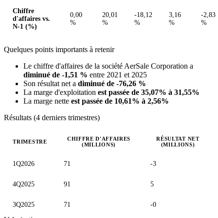
Chiffre
0,00
20,01
-18,12
3,16
-2,83
d'affaires vs.
%
%
%
%
%
N-1 (%)
Quelques points importants à retenir
Le chiffre d'affaires de la société AerSale Corporation a
diminué de -1,51 %
entre 2021 et 2025
Son résultat net a
diminué de -76,26 %
La marge d'exploitation
est passée de 35,07% à 31,55%
La marge nette
est passée de 10,61% à 2,56%
Résultats (4 derniers trimestres)
CHIFFRE D'AFFAIRES
RÉSULTAT NET
TRIMESTRE
(MILLIONS)
(MILLIONS)
Valeurs trimestrielles en millions (dollar des États-Unis)
1Q2026
71
-3
4Q2025
91
5
3Q2025
71
-0