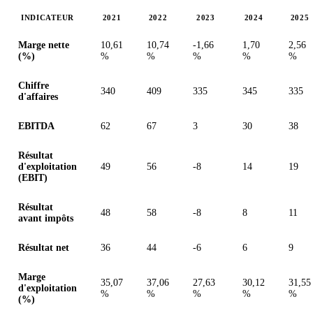
INDICATEUR
2021
2022
2023
2024
2025
Valeurs en millions (dollar des États-Unis)
Marge nette
10,61
10,74
-1,66
1,70
2,56
(%)
%
%
%
%
%
Chiffre
340
409
335
345
335
d'affaires
EBITDA
62
67
3
30
38
Résultat
d'exploitation
49
56
-8
14
19
(EBIT)
Résultat
48
58
-8
8
11
avant impôts
Résultat net
36
44
-6
6
9
Marge
35,07
37,06
27,63
30,12
31,55
d'exploitation
%
%
%
%
%
(%)