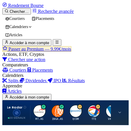
Rendement
Bourse
Recherche avancée
Chercher…
Courtiers
Placements
Calendriers
Articles
Accéder à mon compte
Passer au Premium —
9.99€/mois
Actions, ETF, Cryptos
Chercher une action
Comparateurs
Courtiers
Placements
Calendriers
Splits
Dividendes
IPO
Résultats
Apprendre
Articles
Accéder à mon compte
Le Radar
A
I
Q
T
V
20 SIGNAUX
MT.AS
INGA.AS
QCOM
TTE
VK.PA
ME