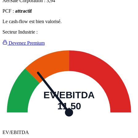
AerSale Corporation :
3,94
PCF :
attractif
Le cash-flow est bien valorisé.
Secteur Industrie :
Devenez Premium
EV/EBITDA
11,50
EV/EBITDA