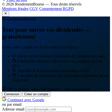
© 2026 RendementBourse — Tous droits réservés
Mentions légales
CGV
Consentement RGPD
Rendement
Bourse
Tout pour suivre vos dividendes —
gratuitement
Créez votre compte en 30 secondes et accédez à :
Alertes personnalisées
Dividendes & variations de cours
Portefeuilles illimités
Suivez tous vos comptes titres &
PEA
Watchlist & favoris
Gardez vos actions à l'œil
Calendrier de dividendes
Vos prochains versements en un
coup d'œil
100 % gratuit · sans carte bancaire · sans engagement
Connexion
Créer un compte
Continuer avec Google
ou par email
Adresse email