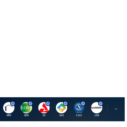
U
U
S
S
S
L
R
UMH
UDR
SO
SWX
SIGI
LNN
ROK