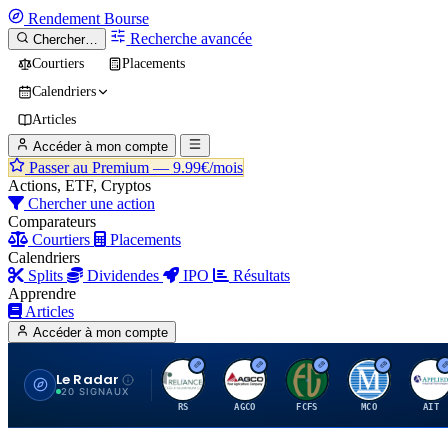
Rendement
Bourse
Recherche avancée
Chercher…
Courtiers
Placements
Calendriers
Articles
Accéder à mon compte
Passer au Premium —
9.99€/mois
Actions, ETF, Cryptos
Chercher une action
Comparateurs
Courtiers
Placements
Calendriers
Splits
Dividendes
IPO
Résultats
Apprendre
Articles
Accéder à mon compte
Le Radar
R
A
F
M
A
20 SIGNAUX
RS
AGCO
FCFS
MCO
AIT