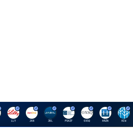
E
J
J
P
O
H
H
LLY
JAN
JBL
PSHZF
OXSQ
HRZN
HIW