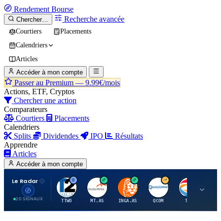
Rendement
Bourse
Recherche avancée
Chercher…
Courtiers
Placements
Calendriers
Articles
Accéder à mon compte
Passer au Premium —
9.99€/mois
Actions, ETF, Cryptos
Chercher une action
Comparateurs
Courtiers
Placements
Calendriers
Splits
Dividendes
IPO
Résultats
Apprendre
Articles
Accéder à mon compte
Le Radar
T
A
I
Q
T
20 SIGNAUX
TTWO
MT.AS
INGA.AS
QCOM
TTE
VK.