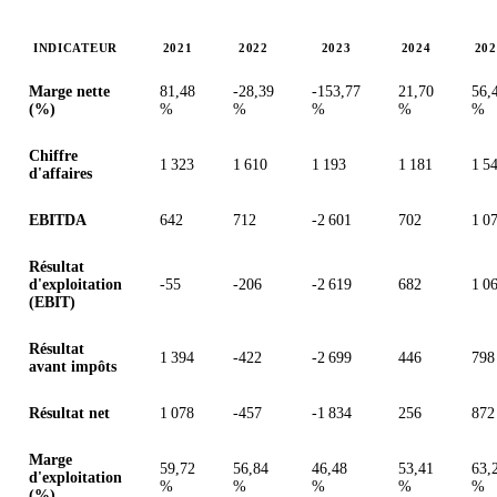
INDICATEUR
2021
2022
2023
2024
202
Valeurs en millions (euro)
Marge nette
81,48
-28,39
-153,77
21,70
56,
(%)
%
%
%
%
%
Chiffre
1 323
1 610
1 193
1 181
1 5
d'affaires
EBITDA
642
712
-2 601
702
1 0
Résultat
d'exploitation
-55
-206
-2 619
682
1 0
(EBIT)
Résultat
1 394
-422
-2 699
446
798
avant impôts
Résultat net
1 078
-457
-1 834
256
872
Marge
59,72
56,84
46,48
53,41
63,
d'exploitation
%
%
%
%
%
(%)