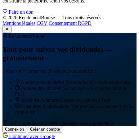
construire la plateforme selon vos besoins.
Faire un don
© 2026 RendementBourse — Tous droits réservés
Mentions légales
CGV
Consentement RGPD
Rendement
Bourse
Tout pour suivre vos dividendes —
gratuitement
Créez votre compte en 30 secondes et accédez à :
Alertes personnalisées
Dividendes & variations de cours
Portefeuilles illimités
Suivez tous vos comptes titres &
PEA
Watchlist & favoris
Gardez vos actions à l'œil
Calendrier de dividendes
Vos prochains versements en un
coup d'œil
100 % gratuit · sans carte bancaire · sans engagement
Connexion
Créer un compte
Continuer avec Google