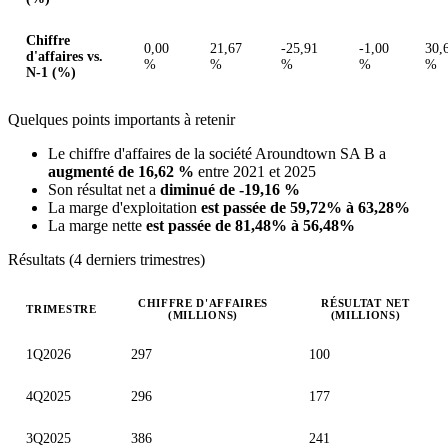
Chiffre
0,00
21,67
-25,91
-1,00
30,
d'affaires vs.
%
%
%
%
%
N-1 (%)
Quelques points importants à retenir
Le chiffre d'affaires de la société Aroundtown SA B a
augmenté de 16,62 %
entre 2021 et 2025
Son résultat net a
diminué de -19,16 %
La marge d'exploitation
est passée de 59,72% à 63,28%
La marge nette
est passée de 81,48% à 56,48%
Résultats (4 derniers trimestres)
CHIFFRE D'AFFAIRES
RÉSULTAT NET
TRIMESTRE
(MILLIONS)
(MILLIONS)
Valeurs trimestrielles en millions (euro)
1Q2026
297
100
4Q2025
296
177
3Q2025
386
241