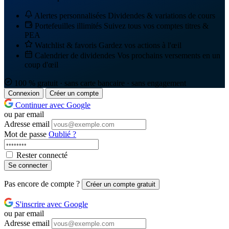
Alertes personnalisées
Dividendes & variations de cours
Portefeuilles illimités
Suivez tous vos comptes titres &
PEA
Watchlist & favoris
Gardez vos actions à l'œil
Calendrier de dividendes
Vos prochains versements en un
coup d'œil
100 % gratuit · sans carte bancaire · sans engagement
Connexion
Créer un compte
Continuer avec Google
ou par email
Adresse email
Mot de passe
Oublié ?
Rester connecté
Se connecter
Pas encore de compte ?
Créer un compte gratuit
S'inscrire avec Google
ou par email
Adresse email