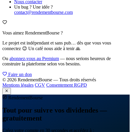
Nous contacter
Un bug ? Une idée ?
contact@rendementbourse.com
Vous aimez RendementBourse ?
Le projet est indépendant et sans pub… dès que vous vous
connectez 😉 Un café nous aide à tenir 🙏
Ou
abonnez-vous au Premium
— nous serions heureux de
construire la plateforme selon vos besoins.
Faire un don
© 2026 RendementBourse — Tous droits réservés
Mentions légales
CGV
Consentement RGPD
Rendement
Bourse
Tout pour suivre vos dividendes —
gratuitement
Créez votre compte en 30 secondes et accédez à :