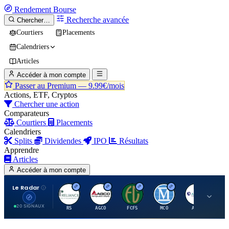
Rendement
Bourse
Recherche avancée
Chercher…
Courtiers
Placements
Calendriers
Articles
Accéder à mon compte
Passer au Premium —
9.99€/mois
Actions, ETF, Cryptos
Chercher une action
Comparateurs
Courtiers
Placements
Calendriers
Splits
Dividendes
IPO
Résultats
Apprendre
Articles
Accéder à mon compte
Le Radar
R
A
F
M
A
20 SIGNAUX
RS
AGCO
FCFS
MCO
AIT
LL