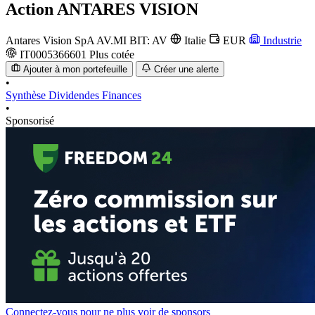
Action
ANTARES VISION
Antares Vision SpA
AV.MI
BIT: AV
Italie
EUR
Industrie
IT0005366601
Plus cotée
Ajouter à mon portefeuille
Créer une alerte
•
Synthèse
Dividendes
Finances
•
Sponsorisé
Connectez-vous pour ne plus voir de sponsors