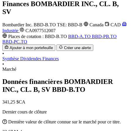
Finances
BOMBARDIER INC., CL. B,
SV
Bombardier Inc.
BBD-B.TO
TSE: BBD-B
Canada
CAD
Industrie
CA0977512007
Places de cotation :
BBD-B.TO
BBD-A.TO
BBD-PB.TO
BBD-PC.TO
Ajouter à mon portefeuille
Créer une alerte
•
Synthèse
Dividendes
Finances
•
Marché
Données financières BOMBARDIER
INC., CL. B, SV
BBD-B.TO
341,25 $CA
Dernier cours de clôture
Dernière valeur de clôture connue sur le marché pour ce titre.