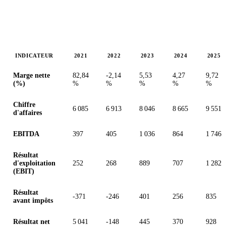
INDICATEUR
2021
2022
2023
2024
2025
Valeurs en millions (dollar canadien)
Marge nette
82,84
-2,14
5,53
4,27
9,72
(%)
%
%
%
%
%
Chiffre
6 085
6 913
8 046
8 665
9 551
d'affaires
EBITDA
397
405
1 036
864
1 746
Résultat
d'exploitation
252
268
889
707
1 282
(EBIT)
Résultat
-371
-246
401
256
835
avant impôts
Résultat net
5 041
-148
445
370
928