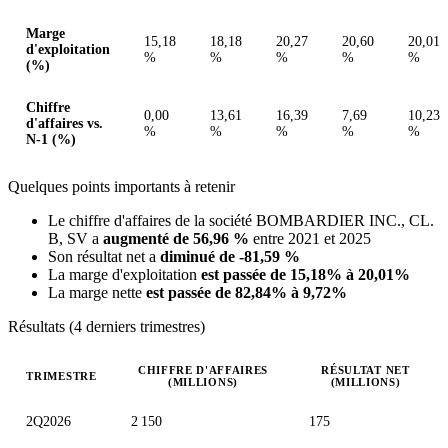
Marge
15,18
18,18
20,27
20,60
20,01
d'exploitation
%
%
%
%
%
(%)
Chiffre
0,00
13,61
16,39
7,69
10,23
d'affaires vs.
%
%
%
%
%
N-1 (%)
Quelques points importants à retenir
Le chiffre d'affaires de la société BOMBARDIER INC., CL.
B, SV a
augmenté de 56,96 %
entre 2021 et 2025
Son résultat net a
diminué de -81,59 %
La marge d'exploitation
est passée de 15,18% à 20,01%
La marge nette
est passée de 82,84% à 9,72%
Résultats (4 derniers trimestres)
CHIFFRE D'AFFAIRES
RÉSULTAT NET
TRIMESTRE
(MILLIONS)
(MILLIONS)
Valeurs trimestrielles en millions (dollar canadien)
2Q2026
2 150
175