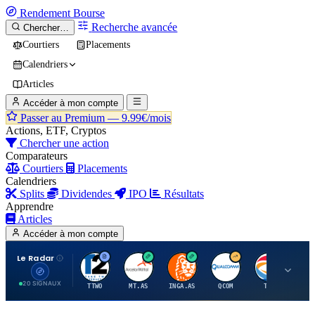
Rendement
Bourse
Recherche avancée
Chercher…
Courtiers
Placements
Calendriers
Articles
Accéder à mon compte
Passer au Premium —
9.99€/mois
Actions, ETF, Cryptos
Chercher une action
Comparateurs
Courtiers
Placements
Calendriers
Splits
Dividendes
IPO
Résultats
Apprendre
Articles
Accéder à mon compte
Le Radar
T
A
I
Q
T
20 SIGNAUX
TTWO
MT.AS
INGA.AS
QCOM
TTE
VK.