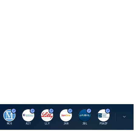
M
A
E
J
J
P
O
MCO
AIT
LLY
JAN
JBL
PSHZF
OXSQ