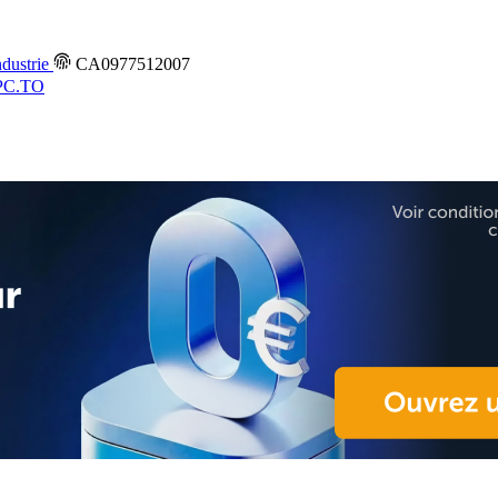
dustrie
CA0977512007
PC.TO