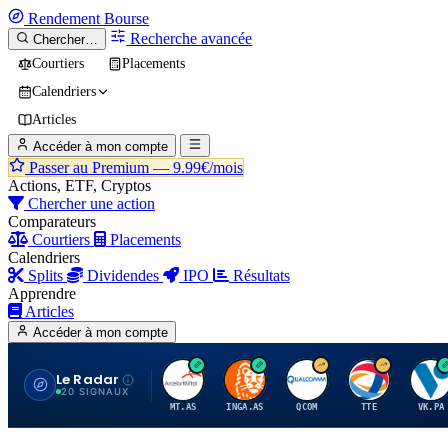
Rendement
Bourse
Recherche avancée
Chercher…
Courtiers
Placements
Calendriers
Articles
Accéder à mon compte
Passer au Premium —
9.99€/mois
Actions, ETF, Cryptos
Chercher une action
Comparateurs
Courtiers
Placements
Calendriers
Splits
Dividendes
IPO
Résultats
Apprendre
Articles
Accéder à mon compte
Le Radar
A
I
Q
T
V
20 SIGNAUX
MT.AS
INGA.AS
QCOM
TTE
VK.PA