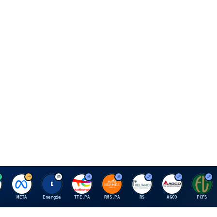
M
E
T
H
R
A
F
META
Energie
TTE.PA
RMS.PA
RS
AGCO
FCFS