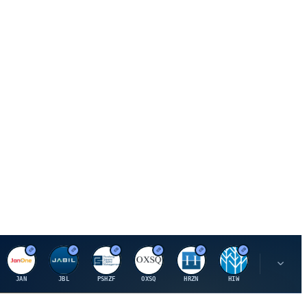
J
J
P
O
H
H
U
JAN
JBL
PSHZF
OXSQ
HRZN
HIW
UMH