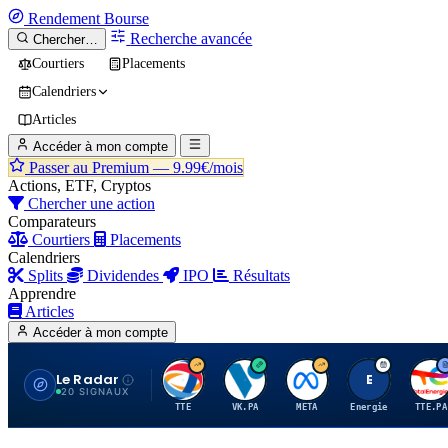
Rendement
Bourse
Recherche avancée
Chercher…
Courtiers
Placements
Calendriers
Articles
Accéder à mon compte
Passer au Premium —
9.99€/mois
Actions, ETF, Cryptos
Chercher une action
Comparateurs
Courtiers
Placements
Calendriers
Splits
Dividendes
IPO
Résultats
Apprendre
Articles
Accéder à mon compte
Le Radar
T
V
M
E
T
20 SIGNAUX
TTE
VK.PA
META
Energie
TTE.PA