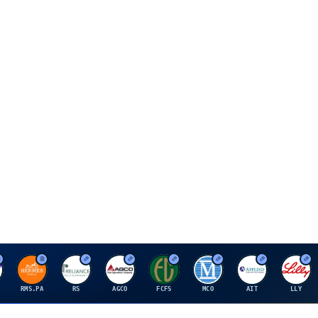
H
R
A
F
M
A
E
RMS.PA
RS
AGCO
FCFS
MCO
AIT
LLY