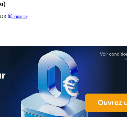
o)
IDR
Finance